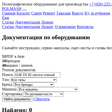
Полиграфическое оборудование для производства
+7 (926) 225-
POLMASH
Главная
Каталог
Canon
Ремонт
Такелаж
Выкуп
Б/у за рубежом
Еще
Статьи
Документация
Лизинг
Статьи
Документация
Лизинг
О компании
Контакты
Документация по оборудованию
Скачайте инструкции, сервис-мануалы, парт-листы и схемы бес
51
PDF в базе
10
брендов
40
машин / линеек
7
типов документов
Поиск
Тип
Бренд
Машина
Сортировка
Сбросить
Найти документы
Найдено: 0