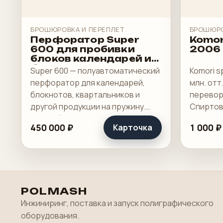
БРОШЮРОВКА И ПЕРЕПЛЕТ
БРОШЮРО
Перфоратор Super
Komor
600 для пробивки
2006 г
блоков календарей и
блокнотов
Super 600 — полуавтоматический
Komori sp
перфоратор для календарей,
млн. отт
блокнотов, квартальников и
перевор
другой продукции на пружину.
Спиртов
Это рабочая машина для
Technotr
450 000 ₽
1 000 ₽
Карточка
переплетного участка, где важны
широкая зона пробивки, быстрая
смена инструмента и.
POLMASH
Инжиниринг, поставка и запуск полиграфического
оборудования.