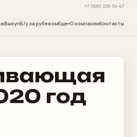
+7 (926) 225-34-47
аж
Выкуп
Б/у за рубежом
Еще
О компании
Контакты
еивающая
020 год