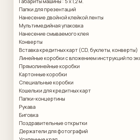
Габариты машины : 5 х 1,2 м.
Папки для презентаций
Нанесение двойной клейкой ленты
Мультимедийная упаковка
Нанесение смываемого клея
Конверты
Вставка кредитных карт (CD, буклеты, конверты)
Линейные коробки с вложением инструкций по эк
Прямолинейные коробки
Картонные коробки
Специальные коробки
Кошельки для кредитных карт
Папки-концертины
Рукава
Биговка
Поздравительные открытки
Держатели для фотографий
Усиленные края