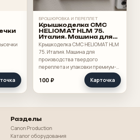
БРОШЮРОВКА И ПЕРЕПЛЕТ
Крышкоделка CMC
ечки
HELIOMAT HLM 75.
Италия. Машина для
производства
высечки
Крышкоделка CMC HELIOMAT HLM
твердого переплета и
75. Италия. Машина для
упаковки премиум-
производства твердого
класса
переплета и упаковки премиум-
класса Для изготовления:
100 ₽
точка
Карточка
Книжных переплетных крышек,
Папок-регистраторов и архивных
папок, Многосекционных
обложек.
Разделы
Canon Production
Каталог оборудования