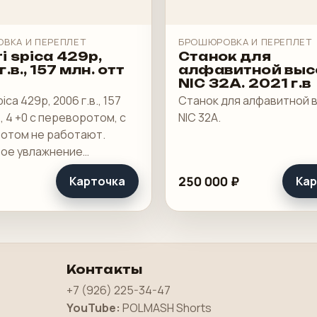
ВКА И ПЕРЕПЛЕТ
БРОШЮРОВКА И ПЕРЕПЛЕТ
i spica 429p,
Станок для
.в., 157 млн. отт
алфавитной выс
NIC 32A. 2021 г.в
ica 429p, 2006 г.в., 157
Станок для алфавитной 
., 4 +0 с переворотом, с
NIC 32A.
отом не работают.
ое увлажнение
ans.
250 000 ₽
Карточка
Кар
Контакты
+7 (926) 225-34-47
YouTube:
POLMASH Shorts