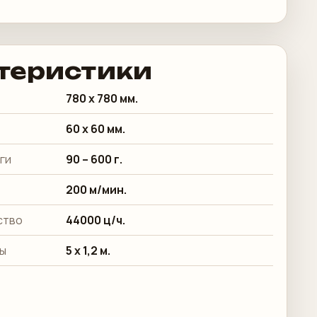
теристики
780 x 780 мм.
60 х 60 мм.
ги
90 – 600 г.
200 м/мин.
ство
44000 ц/ч.
ны
5 х 1,2 м.