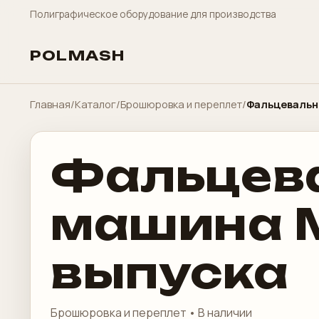
Полиграфическое оборудование для производства
POLMASH
Главная
/
Каталог
/
Брошюровка и переплет
/
Фальцевальн
Фальцев
машина M
выпуска
Брошюровка и переплет • В наличии