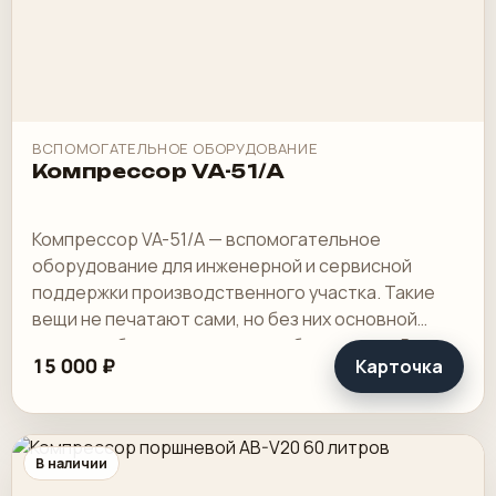
ВСПОМОГАТЕЛЬНОЕ ОБОРУДОВАНИЕ
Компрессор VA-51/A
Компрессор VA-51/A — вспомогательное
оборудование для инженерной и сервисной
поддержки производственного участка. Такие
вещи не печатают сами, но без них основной
контур работает хуже или вообще встает. В цехе
15 000 ₽
Карточка
ценность.
В наличии