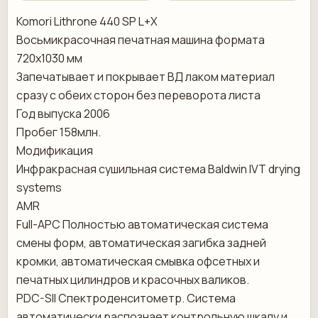
Komori Lithrone 440 SP L+X
Восьмикрасочная печатная машина формата
720х1030 мм
Запечатывает и покрывает ВД лаком материал
сразу с обеих сторон без переворота листа
Год выпуска 2006
Пробег 158млн.
Модификация
Инфракрасная сушильная система Baldwin IVT drying
systems
AMR
Full-APC Полностью автоматическая система
смены форм, автоматическая загибка задней
кромки, автоматическая смывка офсетных и
печатных цилиндров и красочных валиков.
PDC-SII Спектроденситометр. Система
автоматически распознает контрольную шкалу и