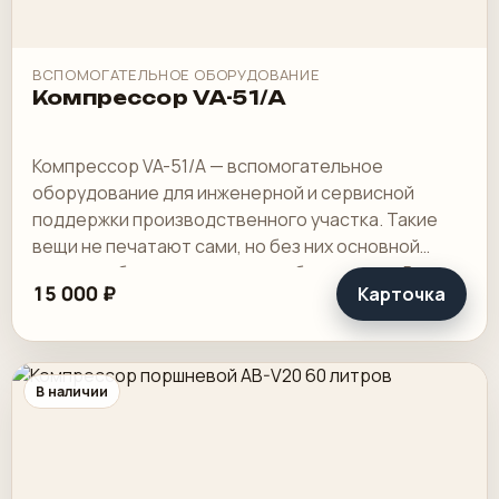
ВСПОМОГАТЕЛЬНОЕ ОБОРУДОВАНИЕ
Компрессор VA-51/A
Компрессор VA-51/A — вспомогательное
оборудование для инженерной и сервисной
поддержки производственного участка. Такие
вещи не печатают сами, но без них основной
контур работает хуже или вообще встает. В цехе
15 000 ₽
Карточка
ценность.
В наличии