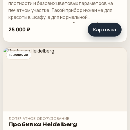
плотности и базовых цветовых параметров на
печатном участке. Такой прибор нужен не для
красоты в шкафу, а для нормальной
повторяемости тиража, особенно на офсете и
25 000 ₽
Карточка
другой печати.
В наличии
ДОПЕЧАТНОЕ ОБОРУДОВАНИЕ
Пробивка Heidelberg