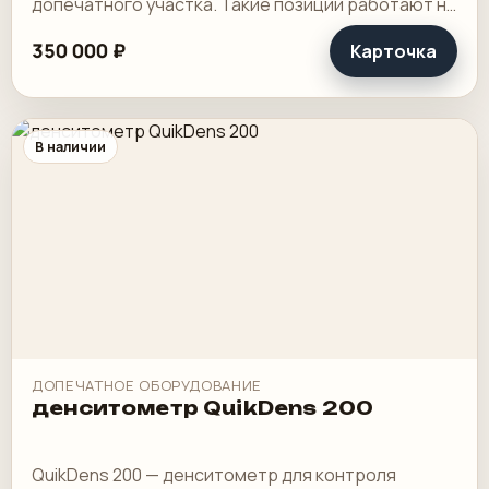
допечатного участка. Такие позиции работают не
на виду у клиента, но именно они снимают
350 000 ₽
Карточка
лишнюю возню.
В наличии
ДОПЕЧАТНОЕ ОБОРУДОВАНИЕ
денситометр QuikDens 200
QuikDens 200 — денситометр для контроля