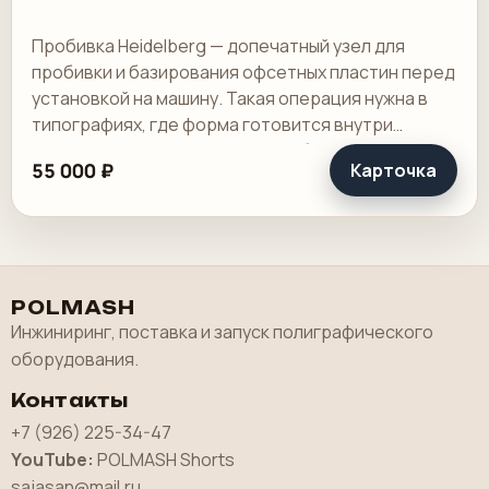
Пробивка Heidelberg — допечатный узел для
пробивки и базирования офсетных пластин перед
установкой на машину. Такая операция нужна в
типографиях, где форма готовится внутри
предприятия и от точности пробивки зависит.
55 000 ₽
Карточка
POLMASH
Инжиниринг, поставка и запуск полиграфического
оборудования.
Контакты
+7 (926) 225-34-47
YouTube:
POLMASH Shorts
sajasan@mail.ru