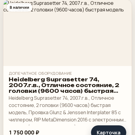
В наличии
ДОПЕЧАТНОЕ ОБОРУДОВАНИЕ
Heidelberg Suprasetter 74,
2007.г.в., Отличное состояние, 2
головки (9600 часов) быстрая
модель
Heidelberg Suprasetter 74, 2007.г.в., Отличное
состояние, 2 головки (9600 часов) быстрая
модель, Проявка Glunz & Jenssen Interplater 85 с
чиллером, RIP MetaDimension 2016 с электронным
ключом (открыты все опции), сервер.
1 750 000 ₽
Карточка