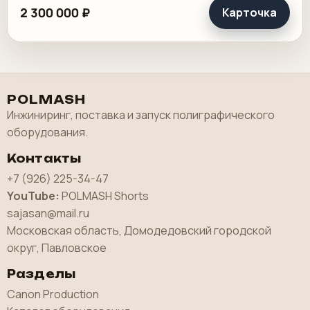
коробку в стабильный поток без ручной сборки.
2 300 000 ₽
Карточка
Рабочая.
POLMASH
Инжиниринг, поставка и запуск полиграфического
оборудования.
Контакты
+7 (926) 225-34-47
YouTube:
POLMASH Shorts
sajasan@mail.ru
Московская область, Домодедовский городской
округ, Павловское
Разделы
Canon Production