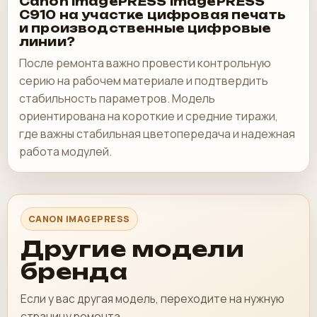
Canon imagePRESS imagePRESS
C910 на участке цифровая печать
и производственные цифровые
линии?
После ремонта важно провести контрольную
серию на рабочем материале и подтвердить
стабильность параметров. Модель
ориентирована на короткие и средние тиражи,
где важны стабильная цветопередача и надежная
работа модулей.
CANON IMAGEPRESS
Другие модели
бренда
Если у вас другая модель, переходите на нужную
страницу ремонта.