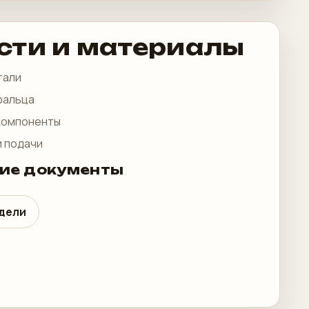
сти и материалы
тали
фальца
компоненты
и подачи
ие документы
одели