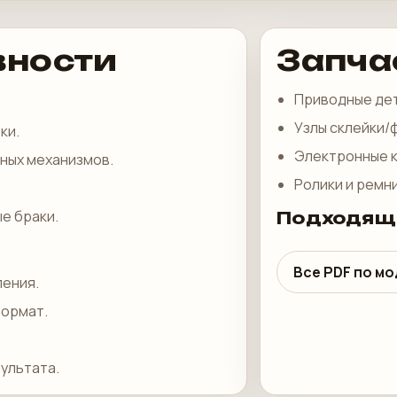
вности
Запча
Приводные де
Узлы склейки/
ки.
Электронные 
ных механизмов.
Ролики и ремн
е браки.
Подходящ
Все PDF по м
ления.
формат.
ультата.