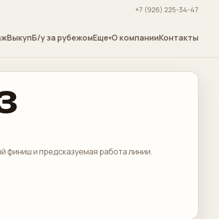
+7 (926) 225-34-47
аж
Выкуп
Б/у за рубежом
Еще
О компании
Контакты
3
ый финиш и предсказуемая работа линии.