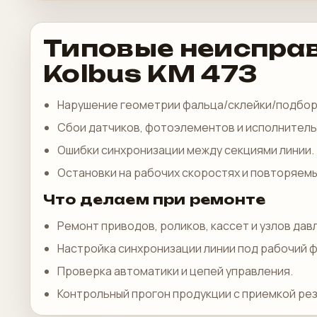
Типовые неиспра
Kolbus KM 473
Нарушение геометрии фальца/склейки/подбор
Сбои датчиков, фотоэлементов и исполнитель
Ошибки синхронизации между секциями линии.
Остановки на рабочих скоростях и повторяемы
Что делаем при ремонте
Ремонт приводов, роликов, кассет и узлов дав
Настройка синхронизации линии под рабочий 
Проверка автоматики и цепей управления.
Контрольный прогон продукции с приемкой рез