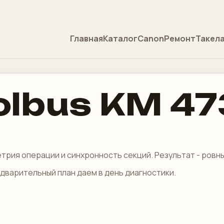
Главная
Каталог
Canon
Ремонт
Такел
olbus KM 47
етрия операции и синхронность секций. Результат - ровн
едварительный план даем в день диагностики.