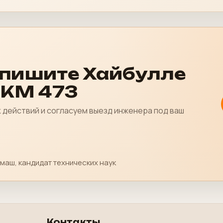
апишите Хайбулле
 KM 473
действий и согласуем выезд инженера под ваш
маш, кандидат технических наук
Контакты