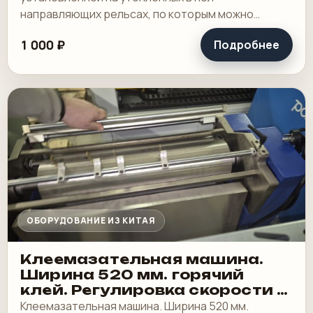
направляющих рельсах, по которым можно
передвигать секцию поперечной рубки и
1 000 ₽
Подробнее
рольную зарядку. Год выпуска.
ОБОРУДОВАНИЕ ИЗ КИТАЯ
Клеемазательная машина.
Ширина 520 мм. горячий
клей. Регулировка скорости и
температуры нагрева
Клеемазательная машина. Ширина 520 мм.