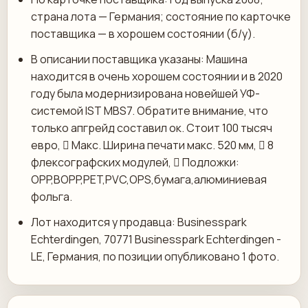
страна лота — Германия; состояние по карточке
поставщика — в хорошем состоянии (б/у).
В описании поставщика указаны: Машина
находится в очень хорошем состоянии и в 2020
году была модернизирована новейшей УФ-
системой IST MBS7. Обратите внимание, что
только апгрейд составил ок. Стоит 100 тысяч
евро,  Макс. Ширина печати макс. 520 мм,  8
флексографских модулей,  Подложки:
OPP,BOPP,PET,PVC,OPS,бумага,алюминиевая
фольга.
Лот находится у продавца: Businesspark
Echterdingen, 70771 Businesspark Echterdingen -
LE, Германия, по позиции опубликовано 1 фото.