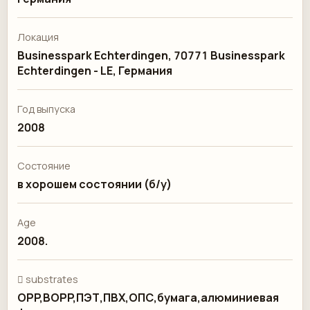
Локация
Businesspark Echterdingen, 70771 Businesspark
Echterdingen - LE, Германия
Год выпуска
2008
Состояние
в хорошем состоянии (б/у)
Age
2008.
 substrates
OPP,BOPP,ПЭТ,ПВХ,ОПС,бумага,алюминиевая