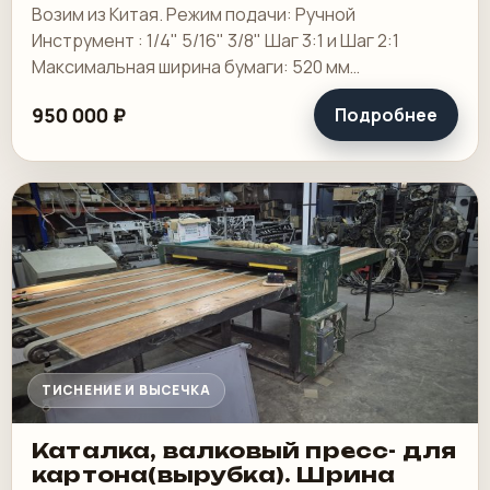
Возим из Китая. Режим подачи: Ручной
Инструмент : 1/4" 5/16" 3/8" Шаг 3:1 и Шаг 2:1
Максимальная ширина бумаги: 520 мм
Максимальная ширина переплета: 507 мм
950 000 ₽
Подробнее
Минимальная ширина.
ТИСНЕНИЕ И ВЫСЕЧКА
Каталка, валковый пресс- для
картона(вырубка). Шрина