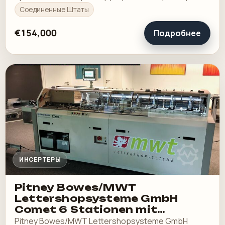
покупку в склад.
Соединенные Штаты
€154,000
Подробнее
ИНСЕРТЕРЫ
Pitney Bowes/MWT
Lettershopsysteme GmbH
Comet 6 Stationen mit
Rollenauswurf
Pitney Bowes/MWT Lettershopsysteme GmbH