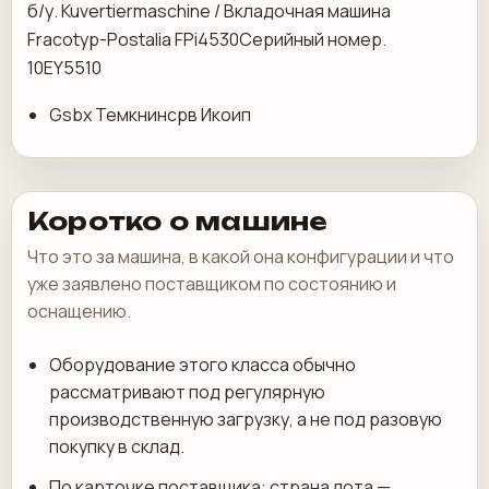
б/у. Kuvertiermaschine / Вкладочная машина
Fracotyp-Postalia FPi4530Серийный номер.
10EY5510
Gsbx Темкнинсрв Икоип
Коротко о машине
Что это за машина, в какой она конфигурации и что
уже заявлено поставщиком по состоянию и
оснащению.
Оборудование этого класса обычно
рассматривают под регулярную
производственную загрузку, а не под разовую
покупку в склад.
По карточке поставщика: страна лота —