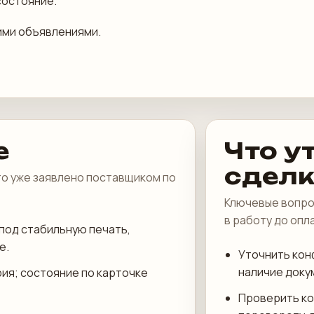
состояние.
ими объявлениями.
е
Что у
сдел
что уже заявлено поставщиком по
Ключевые вопро
в работу до опл
под стабильную печать,
е.
Уточнить кон
наличие доку
рия; состояние по карточке
Проверить ко