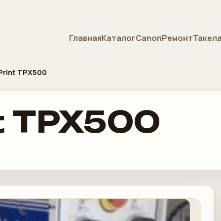
Главная
Каталог
Canon
Ремонт
Такел
Print TPX500
t TPX500