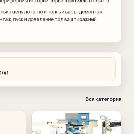
периферии и истории сервисных вмешательств.
лько цену лота, но и полный ввод: демонтаж,
онтаж, пуск и доведение под ваш тиражный
0/41
Вся категория