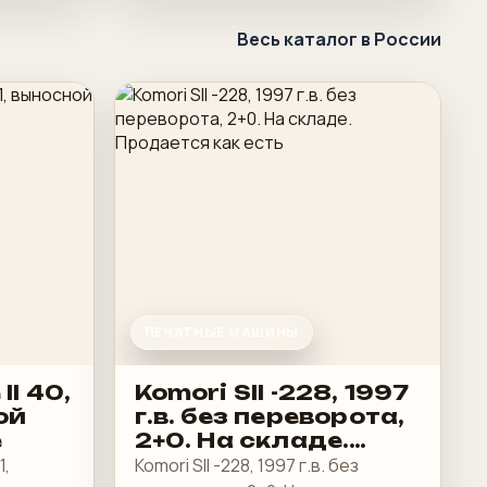
Весь каталог в России
ПЕЧАТНЫЕ МАШИНЫ
II 40,
Komori SII -228, 1997
ой
г.в. без переворота,
е
2+0. На складе.
Продается как есть
1,
Komori SII -228, 1997 г.в. без