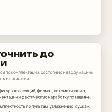
точнить до
ки
сы по комплектации, состоянию и вводу машины
аты и логистики.
фигурацию секций, формат, автоматизацию,
ментации и фактическую наработку по машине.
мплектность по пультам, увлажнению, сушкам,