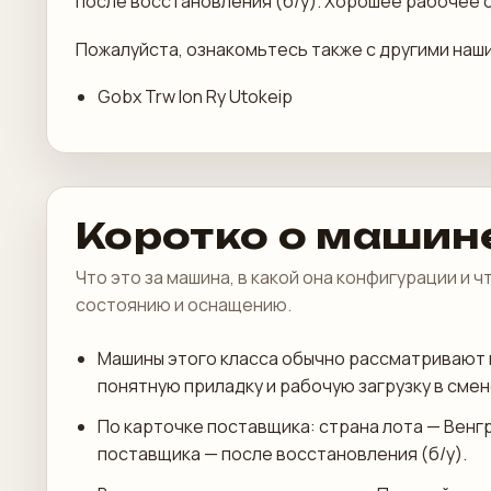
после восстановления (б/у). Хорошее рабочее 
Пожалуйста, ознакомьтесь также с другими наш
Gobx Trw Ion Ry Utokeip
Коротко о машин
Что это за машина, в какой она конфигурации и 
состоянию и оснащению.
Машины этого класса обычно рассматривают 
понятную приладку и рабочую загрузку в смен
По карточке поставщика: страна лота — Венг
поставщика — после восстановления (б/у).