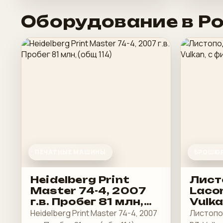
Оборудование в Р
ПЕЧАТНЫЕ МАШИНЫ
БРОШЮР
Heidelberg Print
Лист
Master 74-4, 2007
Lacon
г.в. Пробег 81 млн,
Vulk
(общ 114)
TB sp
Heidelberg Print Master 74-4, 2007
Листопо