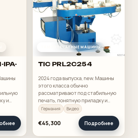
Ы
ТАМПОПЕЧАТНЫЕ МАШИНЫ
-IPA-
TIC PRL2C254
 Машины
2024 года выпуска, new. Машины
этого класса обычно
бильную
рассматривают под стабильную
ку и
печать, понятную приладку и
е.
рабочую загрузку в смене.
Германия
Видео
€45,300
обнее
Подробнее