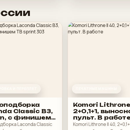
оссии
ОВКА И ПЕРЕПЛЕТ
ПЕЧАТНЫЕ МАШИНЫ
оподборка
Komori Lithrone 
da Classic B3,
2+0,1+1, выносн
an, с финишем
пульт. В работ
rint 303
дборка Laconda Classic
Komori Lithrone II 40, 2+0,1+