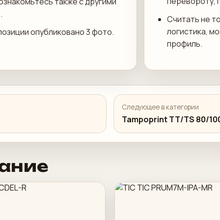
перевороту, 
 ознакомьтесь также с другими
.
Считать не то
логистика, м
 позиции опубликовано 3 фото.
профиль.
Следующее в категории
Tampoprint TT/TS 80/10
ание