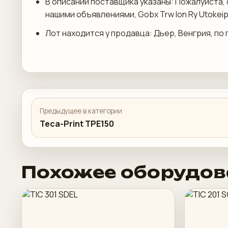
В описании поставщика указаны: Пожалуйста,
нашими объявлениями, Gobx Trw Ion Ry Utokeip
Лот находится у продавца: Дьер, Венгрия, по
Предыдущее в категории
Teca-Print TPE150
Похожее оборудов