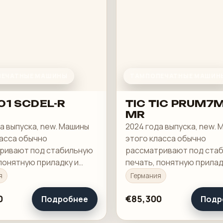
ЕЧАТНЫЕ МАШИНЫ
ТАМПОПЕЧАТНЫЕ МАШИН
01 SCDEL-R
TIC TIC PRUM7M
MR
а выпуска, new. Машины
2024 года выпуска, new.
ласса обычно
этого класса обычно
ривают под стабильную
рассматривают под ста
понятную приладку и
печать, понятную прилад
загрузку в смене.
рабочую загрузку в смен
я
Германия
0
€85,300
Подробнее
Подр