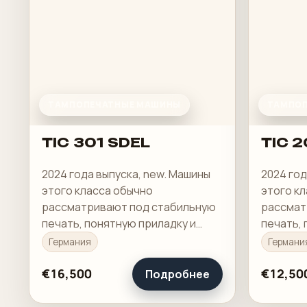
ТАМПОПЕЧАТНЫЕ МАШИНЫ
ТАМПОП
TIC 301 SDEL
TIC 2
2024 года выпуска, new. Машины
2024 год
этого класса обычно
этого к
рассматривают под стабильную
рассмат
печать, понятную приладку и
печать, 
рабочую загрузку в смене.
рабочую 
Германия
Германи
€16,500
€12,50
Подробнее