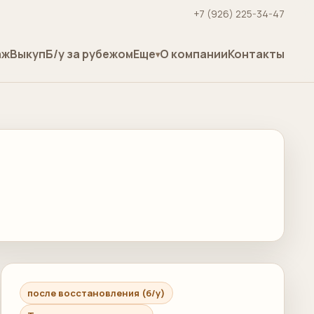
+7 (926) 225-34-47
аж
Выкуп
Б/у за рубежом
Еще
О компании
Контакты
после восстановления (б/у)