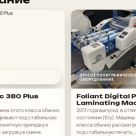
 ПОЛИГРАФИЧЕСКОЕ
ДРУГОЕ ПОЛИГРАФИЧЕСК
ОВАНИЕ
ОБОРУДОВАНИЕ
c 380 Plus
Foliant Digital 
Laminating Ma
шины этого класса обычно
2013 года выпуска, в отл
ривают под стабильную
состоянии (б/у). Машины
понятную приладку и
класса обычно рассмат
загрузку в смене.
под стабильную печать,