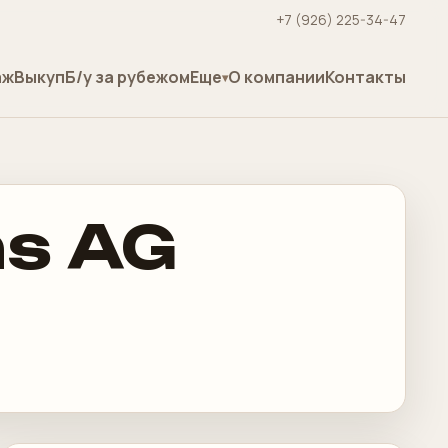
+7 (926) 225-34-47
аж
Выкуп
Б/у за рубежом
Еще
О компании
Контакты
ns AG