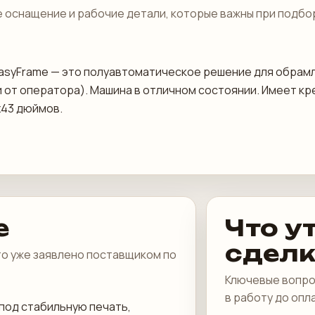
 оснащение и рабочие детали, которые важны при подбо
 easyFrame — это полуавтоматическое решение для обрамле
и от оператора). Машина в отличном состоянии. Имеет к
х43 дюймов.
е
Что у
сдел
что уже заявлено поставщиком по
Ключевые вопро
в работу до опл
под стабильную печать,