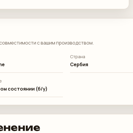
совместимости с вашим производством.
Страна
me
Сербия
е
ом состоянии (б/у)
енение