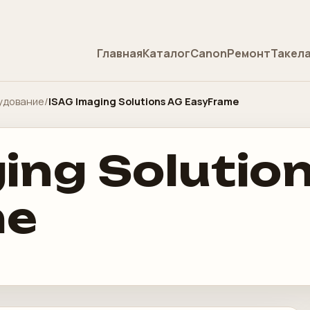
Главная
Каталог
Canon
Ремонт
Такел
удование
/
ISAG Imaging Solutions AG EasyFrame
ing Solutio
me