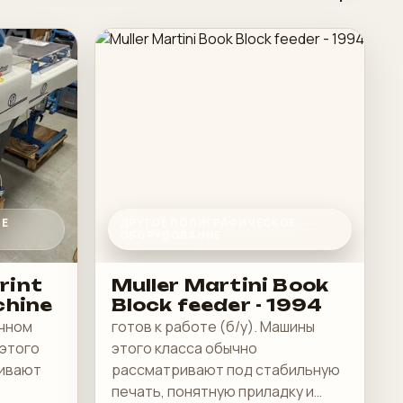
ОЕ
ДРУГОЕ ПОЛИГРАФИЧЕСКОЕ
ОБОРУДОВАНИЕ
Print
Muller Martini Book
chine
Block feeder - 1994
ичном
готов к работе (б/у). Машины
 этого
этого класса обычно
ривают
рассматривают под стабильную
печать, понятную приладку и