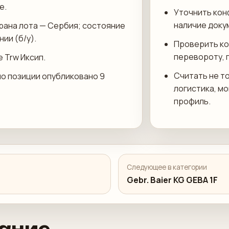
е.
Уточнить кон
наличие доку
трана лота — Сербия; состояние
ии (б/у).
Проверить ко
перевороту, 
 Trw Иксип.
Считать не то
по позиции опубликовано 9
логистика, м
профиль.
Следующее в категории
Gebr. Baier KG GEBA 1F
ание