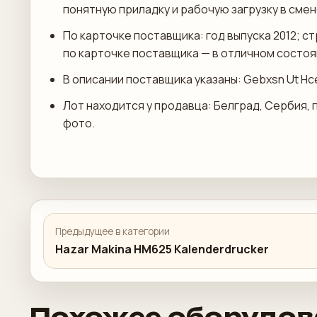
понятную приладку и рабочую загрузку в смен
По карточке поставщика: год выпуска 2012; с
по карточке поставщика — в отличном состоян
В описании поставщика указаны: Gebxsn Ut Hce
Лот находится у продавца: Белград, Сербия, 
фото.
Предыдущее в категории
Hazar Makina HM625 Kalenderdrucker
Похожее оборудов