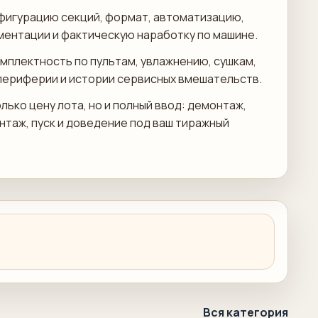
фигурацию секций, формат, автоматизацию,
ментации и фактическую наработку по машине.
мплектность по пультам, увлажнению, сушкам,
периферии и истории сервисных вмешательств.
лько цену лота, но и полный ввод: демонтаж,
онтаж, пуск и доведение под ваш тиражный
Вся категория