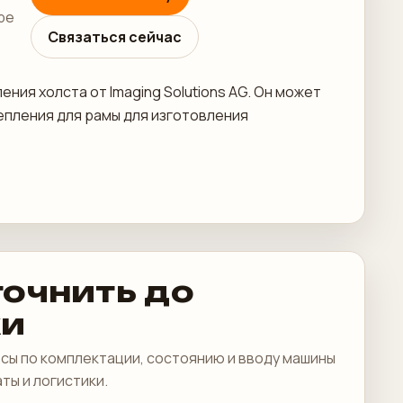
ре
Связаться сейчас
ния холста от Imaging Solutions AG. Он может
репления для рамы для изготовления
точнить до
ки
сы по комплектации, состоянию и вводу машины
аты и логистики.