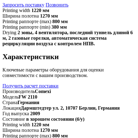
Запросить поставку
Позвонить
Printing width
1220 мм
Ширина полотна
1270 мм
Printing раппорте (max)
800 мм
Printing раппорте (min)
380 мм
Drying
2 зоны, 4 вентилятора, последний туннель длиной 6
м, 2 газовые горелки, автоматическая система
рециркуляции воздуха с контролем НПВ.
Характеристики
Ключевые параметры оборудования для оценки
совместимости с вашим производством.
Получить расчет поставки
Производитель
Comexi
Модель
FW 2110
Страна
Германия
Локация
Дармштедтер ул. 2, 10707 Берлин, Германия
Год выпуска
2009
Состояние
в хорошем состоянии (б/у)
Printing width
1220 мм
Ширина полотна
1270 мм
Printing раппорте (max)
800 мм