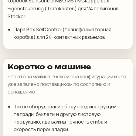
коробок SelfControl MBO MS / MCKoppelbox
Eigensteuerung (Trafokasten) для 24 полигонов
Stecker
Пара Box SelfControl (трансформаторная
коробка) для 24-контактных разъемов
Коротко о машине
Что это за машина, в какой она конфигурации и что
уже заявлено поставщиком по состоянию и
оснащению.
Такое оборудование берут под инструкции,
тетради, буклеты и другую листовую
продукцию, где важны точность сгиба и
скорость переналадки.