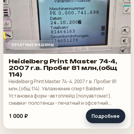
ПЕЧАТНЫЕ МАШИНЫ
Heidelberg Print Master 74-4,
2007 г.в. Пробег 81 млн,(общ
114)
Heidelberg Print Master 74-4, 2007 г.в. Пробег 81
млн,(общ 114). Увлажнение спирт Baldwin/
Установка форм -автоплейд (полуавтомат),
смывки- полотенцы - печатный и офсетный,
выносной пульт ClassicCenter -PM74 - краски и.
1 000 ₽
Подробнее