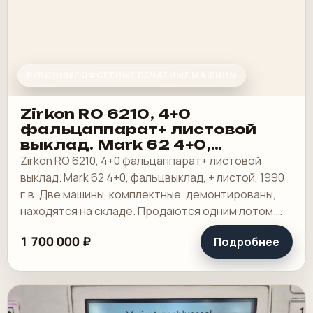
РУЛОННЫЕ ОФСЕТНЫЕ ПЕЧАТНЫЕ МАШИНЫ
Zirkon RO 6210, 4+0
фальцаппарат+ листовой
выклад. Мark 62 4+0,
фальцвыклад + листой
Zirkon RO 6210, 4+0 фальцаппарат+ листовой
выклад
выклад. Мark 62 4+0, фальцвыклад, + листой, 1990
г.в. Две машины, комплектные, демонтированы,
находятся на складе. Продаются одним лотом.
Как есть.
1 700 000 ₽
Подробнее