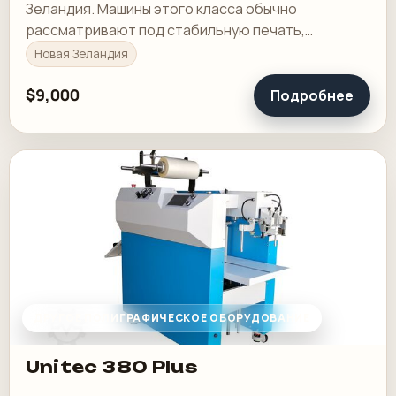
Зеландия. Машины этого класса обычно
рассматривают под стабильную печать,
понятную приладку и рабочую загрузку в смене.
Новая Зеландия
$9,000
Подробнее
ДРУГОЕ ПОЛИГРАФИЧЕСКОЕ ОБОРУДОВАНИЕ
Unitec 380 Plus