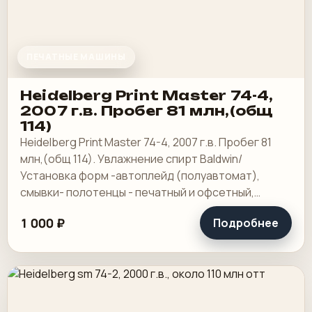
ПЕЧАТНЫЕ МАШИНЫ
Heidelberg Print Master 74-4,
2007 г.в. Пробег 81 млн,(общ
114)
Heidelberg Print Master 74-4, 2007 г.в. Пробег 81
млн,(общ 114). Увлажнение спирт Baldwin/
Установка форм -автоплейд (полуавтомат),
смывки- полотенцы - печатный и офсетный,
выносной пульт ClassicCenter -PM74 - краски и.
1 000 ₽
Подробнее