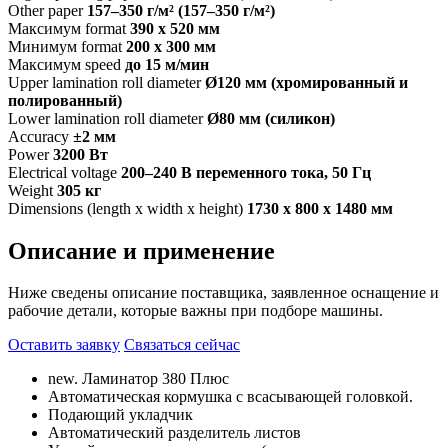
Other paper
157–350 г/м² (157–350 г/м²)
Максимум format
390 x 520 мм
Минимум format
200 x 300 мм
Максимум speed
до 15 м/мин
Upper lamination roll diameter
Ø120 мм (хромированный и
полированный)
Lower lamination roll diameter
Ø80 мм (силикон)
Accuracy
±2 мм
Power
3200 Вт
Electrical voltage
200–240 В переменного тока, 50 Гц
Weight
305 кг
Dimensions (length x width x height)
1730 x 800 x 1480 мм
Описание и применение
Ниже сведены описание поставщика, заявленное оснащение и
рабочие детали, которые важны при подборе машины.
Оставить заявку
Связаться сейчас
new. Ламинатор 380 Плюс
Автоматическая кормушка с всасывающей головкой.
Подающий укладчик
Автоматический разделитель листов