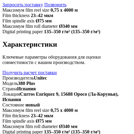
Запросить поставку
Позвонить
Максимум film reel size
0,75 х 4000 м
Film thickness
23–42 мкм
Film spindle axis
Ø75 мм
Максимум film roll diameter
Ø340 мм
Digital printing paper
135–350 г/м² (135–350 г/м²)
Характеристики
Ключевые параметры оборудования для оценки
совместимости с вашим производством.
Получить расчет поставки
Производитель
Unitec
Модель
380 Plus
Страна
Испания
Локация
Curros Enriquez 9, 15688 Оросо (Ла-Корунья),
Испания
Состояние
новый
Максимум film reel size
0,75 х 4000 м
Film thickness
23–42 мкм
Film spindle axis
Ø75 мм
Максимум film roll diameter
Ø340 мм
Digital printing paper
135–350 г/м² (135–350 г/м²)