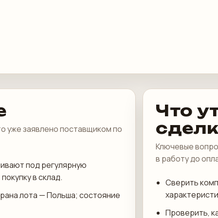
е
Что у
сдел
что уже заявлено поставщиком по
Ключевые вопро
в работу до опл
ривают под регулярную
покупку в склад.
Сверить комп
характеристи
трана лота — Польша; состояние
Проверить, к