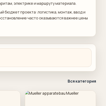
аритам, электрике и маршруту материала.
ый бюджет проекта: логистика, монтаж, ввод и
сстановление часто оказываются важнее цены
Вся категория