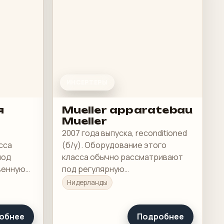
ИНСЕРТЕРЫ
я
Mueller apparatebau
Mueller
2007 года выпуска, reconditioned
сса
(б/у). Оборудование этого
под
класса обычно рассматривают
венную
под регулярную
ую
производственную загрузку, а не
Нидерланды
под разовую покупку в склад.
обнее
Подробнее