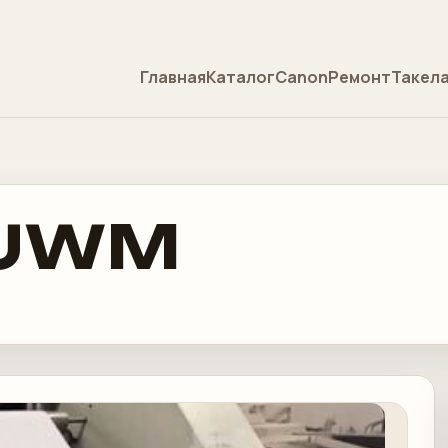
Главная
Каталог
Canon
Ремонт
Такел
 UWM