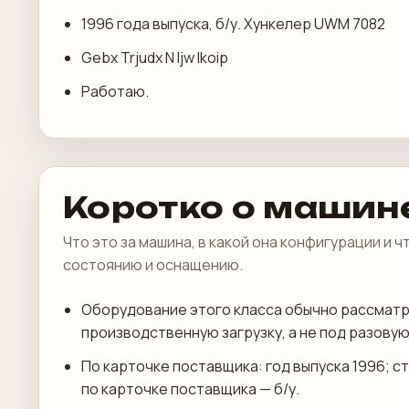
1996 года выпуска, б/у. Хункелер UWM 7082
Gebx Trjudx N Ijw Ikoip
Работаю.
Коротко о машин
Что это за машина, в какой она конфигурации и 
состоянию и оснащению.
Оборудование этого класса обычно рассмат
производственную загрузку, а не под разовую 
По карточке поставщика: год выпуска 1996; с
по карточке поставщика — б/у.