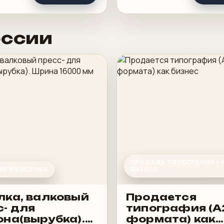
оссии
ПРОДАЖА ТИПОГРАФИИ - 
ИЕ И ВЫСЕЧКА
БИЗНЕС
лка, валковый
Продается
с- для
типография (А
она(вырубка).
формата) как