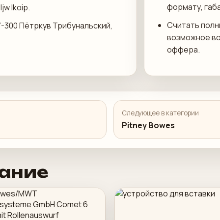
формату, габ
w Ikoip.
Считать полн
97-300 Пётркув Трибунальский,
возможное во
оффера.
Следующее в категории
Pitney Bowes
ание