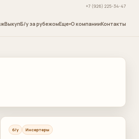
+7 (926) 225-34-47
аж
Выкуп
Б/у за рубежом
Еще
О компании
Контакты
б/у
Инсертеры