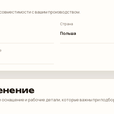
совместимости с вашим производством.
Страна
Польша
е
енение
 оснащение и рабочие детали, которые важны при подбо