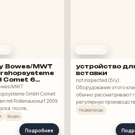
ЕРЫ
ИНСЕРТЕРЫ
ey Bowes/MWT
устройство дл
ershopsysteme
вставки
 Comet 6
not inspected (б/у).
onen mit
Bowes/MWT
Оборудование этого кла
enauswurf
hopsysteme GmbH Comet
обычно рассматривают 
nen mit Rollenauswurf 2009
регулярную производст
уска, после
загрузку, а не под разов
Нидерланды
вления (б/у).
покупку в склад.
я
Видео
Подробнее
Подр