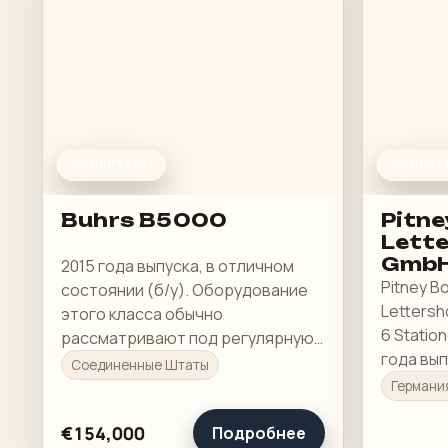
ИНСЕРТЕРЫ
ИНСЕРТ
Buhrs B5000
Pitn
Lett
GmbH
2015 года выпуска, в отличном
Stati
Pitney 
состоянии (б/у). Оборудование
Roll
Letters
этого класса обычно
6 Statio
рассматривают под регулярную
года вып
производственную загрузку, а не
Соединенные Штаты
восстано
под разовую покупку в склад.
Германи
€154,000
Подробнее