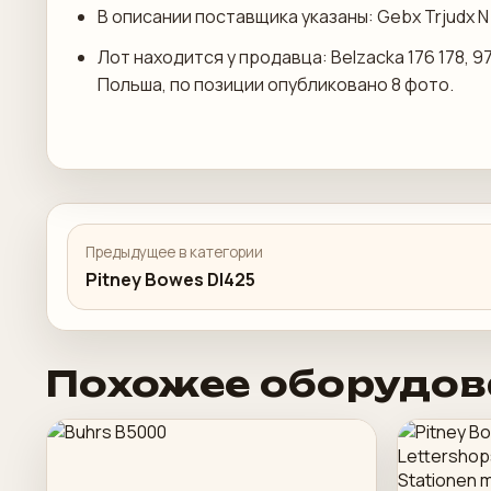
В описании поставщика указаны: Gebx Trjudx N Ij
Лот находится у продавца: Belzacka 176 178, 
Польша, по позиции опубликовано 8 фото.
Предыдущее в категории
Pitney Bowes DI425
Похожее оборудов