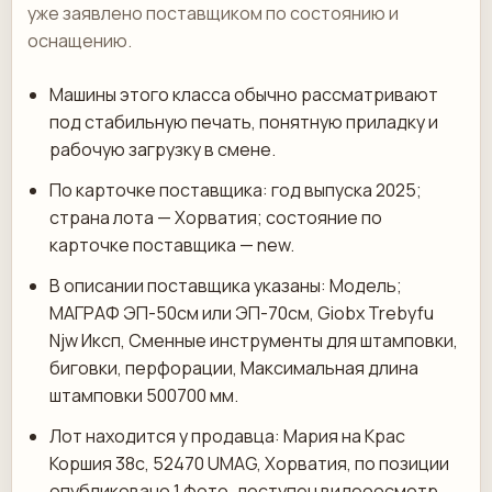
уже заявлено поставщиком по состоянию и
оснащению.
Машины этого класса обычно рассматривают
под стабильную печать, понятную приладку и
рабочую загрузку в смене.
По карточке поставщика: год выпуска 2025;
страна лота — Хорватия; состояние по
карточке поставщика — new.
В описании поставщика указаны: Модель;
МАГРАФ ЭП-50см или ЭП-70см, Giobx Trebyfu
Njw Иксп, Сменные инструменты для штамповки,
биговки, перфорации, Максимальная длина
штамповки 500700 мм.
Лот находится у продавца: Мария на Крас
Коршия 38c, 52470 UMAG, Хорватия, по позиции
опубликовано 1 фото, доступен видеоосмотр.