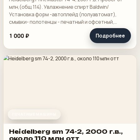
млн,(общ 114). Увлажнение спирт Baldwin/
Установка форм -автоплейд (полуавтомат),
смывки- полотенцы - печатный и офсетный,
выносной пульт ClassicCenter -PM74 - краски и.
1 000 ₽
Подробнее
ПЕЧАТНЫЕ МАШИНЫ
Heidelberg sm 74-2, 2000 г.в.,
около 110 млн отт