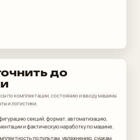
точнить до
ки
сы по комплектации, состоянию и вводу машины
аты и логистики.
фигурацию секций, формат, автоматизацию,
ментации и фактическую наработку по машине.
мплектность по пультам, увлажнению, сушкам,