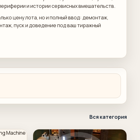
периферии и истории сервисных вмешательств.
лько цену лота, но и полный ввод: демонтаж,
онтаж, пуск и доведение под ваш тиражный
Вся категория