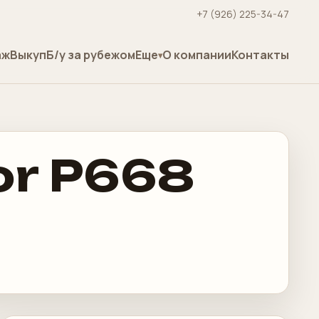
+7 (926) 225-34-47
аж
Выкуп
Б/у за рубежом
Еще
О компании
Контакты
tor P668