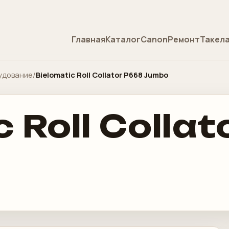
Главная
Каталог
Canon
Ремонт
Такел
удование
/
Bielomatic Roll Collator P668 Jumbo
c Roll Colla