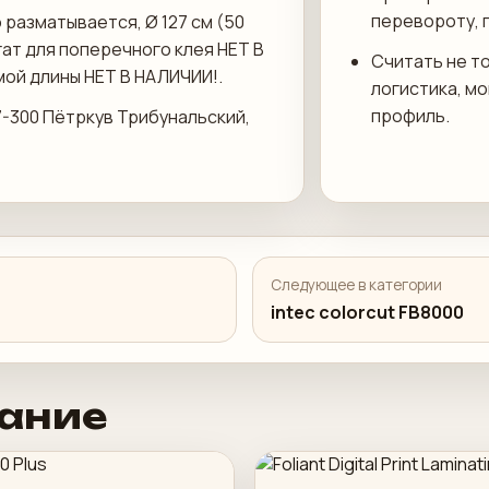
перевороту, 
 разматывается, Ø 127 см (50
гат для поперечного клея НЕТ В
Считать не то
ой длины НЕТ В НАЛИЧИИ!.
логистика, м
профиль.
97-300 Пётркув Трибунальский,
Следующее в категории
intec colorcut FB8000
ание