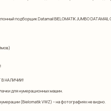
 рулонный подборщик Datamail BIELOMATIK JUMBO DATAMAIL
ймов)
!
 В НАЛИЧИИ!
лачки для нумерационных машин.
мерации (Bielomatik VWZ) – на фотографиях не видно.