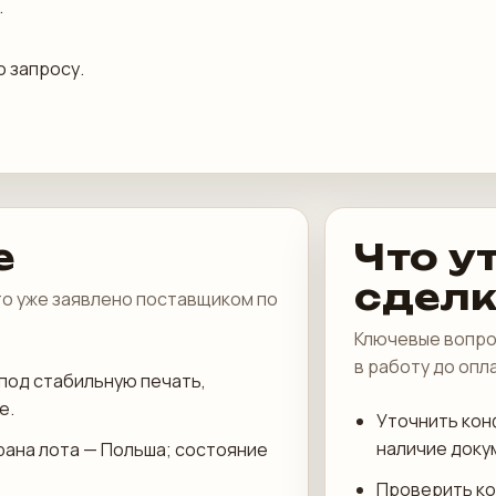
.
о запросу.
е
Что у
сдел
что уже заявлено поставщиком по
Ключевые вопро
в работу до опл
под стабильную печать,
е.
Уточнить кон
наличие доку
трана лота — Польша; состояние
Проверить ко