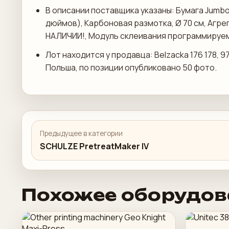
В описании поставщика указаны: Бумага Jumbo
дюймов), Карбоновая размотка, Ø 70 см, Агре
НАЛИЧИИ!, Модуль склеивания программируем
Лот находится у продавца: Belzacka 176 178, 
Польша, по позиции опубликовано 50 фото.
Предыдущее в категории
SCHULZE PretreatMaker IV
Похожее оборудов