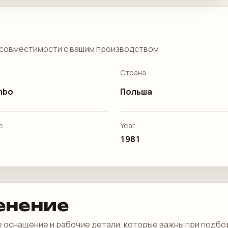
совместимости с вашим производством.
Страна
mbo
Польша
е
Year
1981
енение
 оснащение и рабочие детали, которые важны при подбо