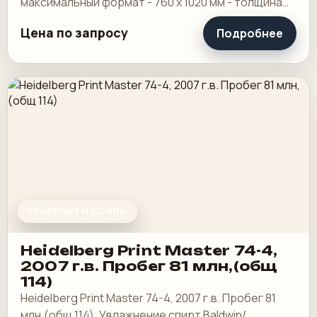
максимальный формат - 760 х 1020 мм - толщина
пленки - от 20 до 150 мкр - диапазон плотностей
Цена по запросу
Подробнее
бумаги и.
ПЕЧАТНЫЕ МАШИНЫ
Heidelberg Print Master 74-4,
2007 г.в. Пробег 81 млн,(общ
114)
Heidelberg Print Master 74-4, 2007 г.в. Пробег 81
млн,(общ 114). Увлажнение спирт Baldwin/