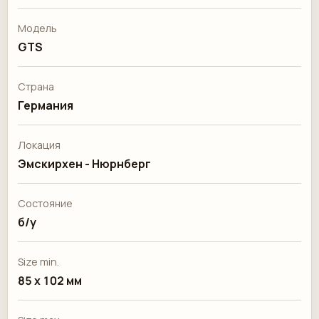
Модель
GTS
Страна
Германия
Локация
Эмскирхен - Нюрнберг
Состояние
б/у
Size min.
85 х 102 мм