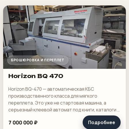
БРОШЮРОВКА И ПЕРЕПЛЕТ
Horizon BQ 470
Horizon BQ-470 — автоматическая КБС
производственного класса для мягкого
переплета. Это уже не стартовая машина, а
серьезный клеевой автомат под книги, каталоги и
толстые журналы, где нужна ровная обработка
7 000 000 ₽
Подробнее
корешка и.