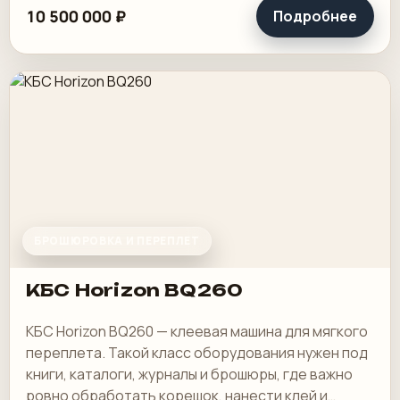
10 500 000 ₽
Подробнее
скрепление.
БРОШЮРОВКА И ПЕРЕПЛЕТ
КБС Horizon BQ260
КБС Horizon BQ260 — клеевая машина для мягкого
переплета. Такой класс оборудования нужен под
книги, каталоги, журналы и брошюры, где важно
ровно обработать корешок, нанести клей и