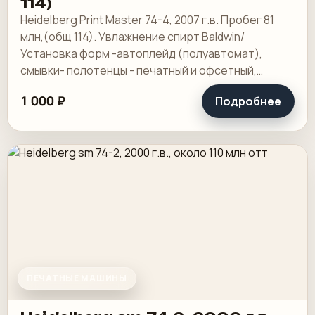
114)
Heidelberg Print Master 74-4, 2007 г.в. Пробег 81
млн,(общ 114). Увлажнение спирт Baldwin/
Установка форм -автоплейд (полуавтомат),
смывки- полотенцы - печатный и офсетный,
выносной пульт ClassicCenter -PM74 - краски и.
1 000 ₽
Подробнее
ПЕЧАТНЫЕ МАШИНЫ