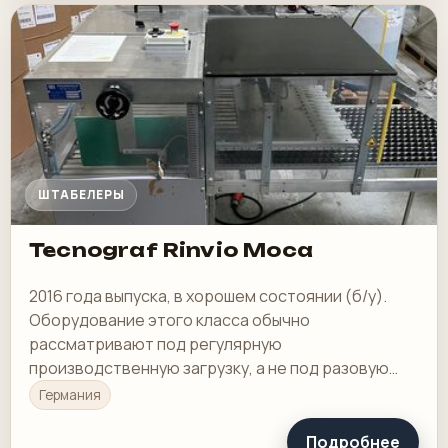
ШТАБЕЛЕРЫ
Tecnograf Rinvio Moca
2016 года выпуска, в хорошем состоянии (б/у).
Оборудование этого класса обычно
рассматривают под регулярную
производственную загрузку, а не под разовую
покупку в склад.
Германия
Подробнее