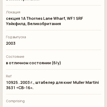
Локация
секция 1A Thornes Lane Wharf, WF1 5RF
Уэйкфилд, Великобритания
Год выпуска
2003
Состояние
в отличном состоянии (б/у)
Ref
10925 . 2003 г., штабелер для книг Muller Martini
3631 «CB-16».
Comprising