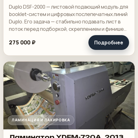
Duplo DSF-2000 — листовой подающий модуль для
booklet-систем и цифровых послепечатных линий
Duplo. Его задача — стабильно подавать лист в
поток перед подборкой, скреплением и финишем,
особенно на коротких и средних.
275 000 ₽
Подробнее
ЛАМИНАЦИЯ И ЛАКИРОВКА
Ламинатор YDFM-720А, 2013