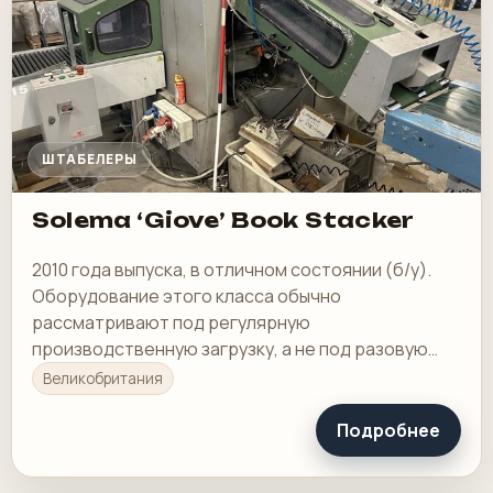
ШТАБЕЛЕРЫ
Solema ‘Giove’ Book Stacker
2010 года выпуска, в отличном состоянии (б/у).
Оборудование этого класса обычно
рассматривают под регулярную
производственную загрузку, а не под разовую
покупку в склад.
Великобритания
Подробнее