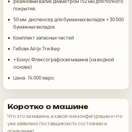
резиновый валик диаметром 152 мм для полного
покрытия.
50 мм. диспенсер для бумажных вкладок + 30 000
бумажных вкладок
Комплект запасных частей
Гибовк Ай Ijx Trw Ikep
+ Бонус Флексографская машина (на водной
основе)
Цена: 74 000 евро.
Коротко о машине
Что это за машина, в какой она конфигурации и что
уже заявлено поставщиком по состоянию и
оснащению.