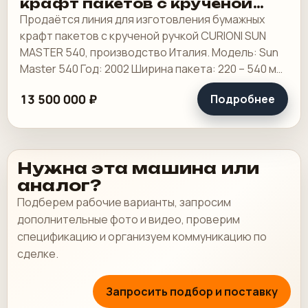
крафт пакетов с крученой
ручкой CURIONI SUN MASTER
Продаётся линия для изготовления бумажных
540, производство Италия.
крафт пакетов с крученой ручкой CURIONI SUN
Модель: Sun Master 540 Год:
MASTER 540, производство Италия. Модель: Sun
2002
Master 540 Год: 2002 Ширина пакета: 220 – 540 мм
Минимальная ширина пакета с ручкой: 240.
13 500 000 ₽
Подробнее
Нужна эта машина или
аналог?
Подберем рабочие варианты, запросим
дополнительные фото и видео, проверим
спецификацию и организуем коммуникацию по
сделке.
Запросить подбор и поставку