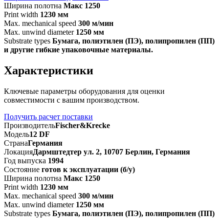
Ширина полотна
Макс 1250
Print width
1230 мм
Max. mechanical speed
300 м/мин
Max. unwind diameter
1250 мм
Substrate types
Бумага, полиэтилен (ПЭ), полипропилен (ПП)
и другие гибкие упаковочные материалы.
Характеристики
Ключевые параметры оборудования для оценки
совместимости с вашим производством.
Получить расчет поставки
Производитель
Fischer&Krecke
Модель
12 DF
Страна
Германия
Локация
Дармштедтер ул. 2, 10707 Берлин, Германия
Год выпуска
1994
Состояние
готов к эксплуатации (б/у)
Ширина полотна
Макс 1250
Print width
1230 мм
Max. mechanical speed
300 м/мин
Max. unwind diameter
1250 мм
Substrate types
Бумага, полиэтилен (ПЭ), полипропилен (ПП)