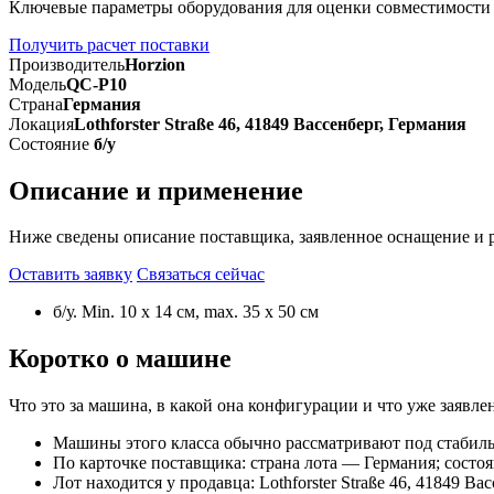
Ключевые параметры оборудования для оценки совместимости
Получить расчет поставки
Производитель
Horzion
Модель
QC-P10
Страна
Германия
Локация
Lothforster Straße 46, 41849 Вассенберг, Германия
Состояние
б/у
Описание и применение
Ниже сведены описание поставщика, заявленное оснащение и 
Оставить заявку
Связаться сейчас
б/у. Min. 10 x 14 см, max. 35 x 50 см
Коротко о машине
Что это за машина, в какой она конфигурации и что уже заяв
Машины этого класса обычно рассматривают под стабиль
По карточке поставщика: страна лота — Германия; состоя
Лот находится у продавца: Lothforster Straße 46, 41849 В