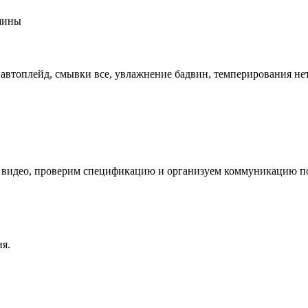
шины
орм автоплейд, смывки все, увлажнение бадвин, темперирования н
 видео, проверим спецификацию и организуем коммуникацию по
я.