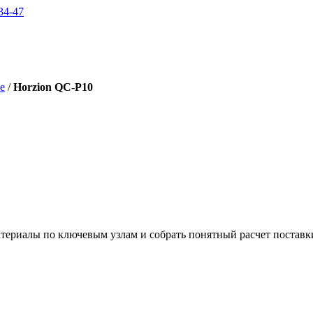
34-47
е
/
Horzion QC-P10
териалы по ключевым узлам и собрать понятный расчет поставк