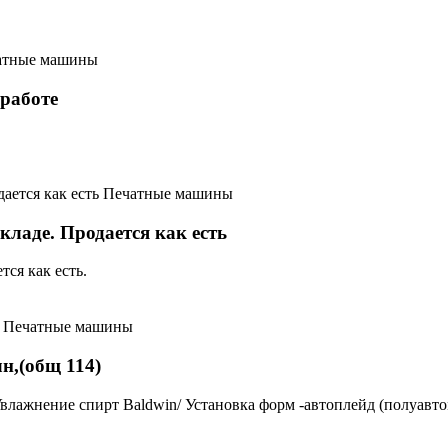
атные машины
 работе
Печатные машины
 складе. Продается как есть
тся как есть.
Печатные машины
лн,(общ 114)
4). Увлажнение спирт Baldwin/ Установка форм -автоплейд (полуа