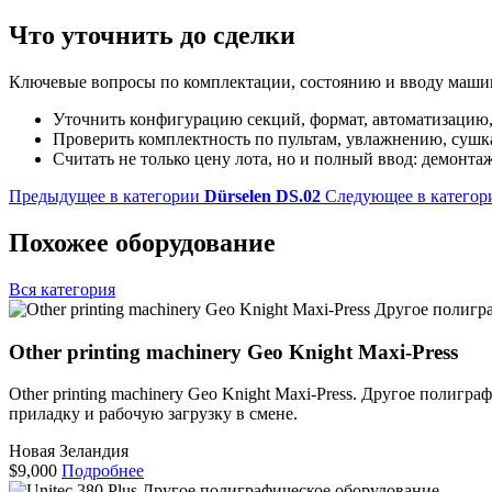
Что уточнить до сделки
Ключевые вопросы по комплектации, состоянию и вводу машин
Уточнить конфигурацию секций, формат, автоматизацию,
Проверить комплектность по пультам, увлажнению, сушк
Считать не только цену лота, но и полный ввод: демонта
Предыдущее в категории
Dürselen DS.02
Следующее в категор
Похожее оборудование
Вся категория
Другое полигр
Other printing machinery Geo Knight Maxi-Press
Other printing machinery Geo Knight Maxi-Press. Другое поли
приладку и рабочую загрузку в смене.
Новая Зеландия
$9,000
Подробнее
Другое полиграфическое оборудование