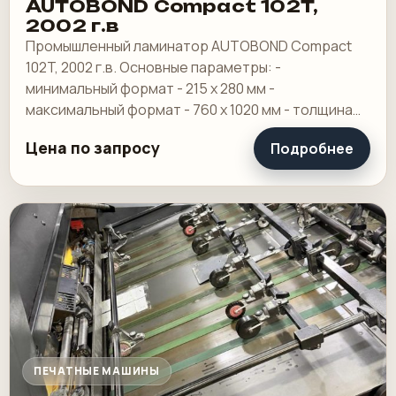
AUTOBOND Compact 102T,
2002 г.в
Промышленный ламинатор AUTOBOND Compact
102T, 2002 г.в. Основные параметры: -
минимальный формат - 215 х 280 мм -
максимальный формат - 760 х 1020 мм - толщина
пленки - от 20 до 150 мкр - диапазон плотностей
Цена по запросу
Подробнее
бумаги и.
ПЕЧАТНЫЕ МАШИНЫ