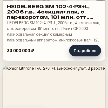
HEIDELBERG SM 102-4-P3+L,
2006 г.в., 4секции+лак, с
переворотом, 181 млн. отт..
Пульт CP 2000
HEIDELBERG SM 102-4-P3+L, 2006 г.в., 4секции+лак,
с переворотом, 181 млн. отт., Пульт CP 2000,
лакировальная секция с камерным
лакировальным аппаратом, анилоксовый вал - 120
линий/ см., установка форм-Autoplate, Система.
33 000 000 ₽
Подробнее