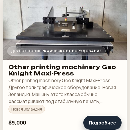
ДРУГОЕ ПОЛИГРАФИЧЕСКОЕ ОБОРУДОВАНИЕ
Other printing machinery Geo
Knight Maxi-Press
Other printing machinery Geo Knight Maxi-Press.
Другое полиграфическое оборудование. Новая
Зеландия. Машины этого класса обычно
рассматривают под стабильную печать,
понятную приладку и рабочую загрузку в смене.
Новая Зеландия
$9,000
Подробнее