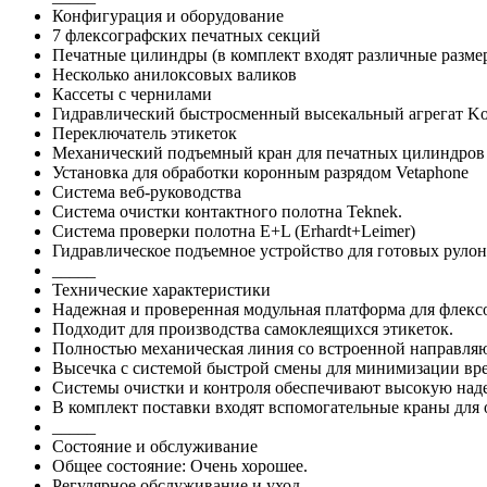
Конфигурация и оборудование
7 флексографских печатных секций
Печатные цилиндры (в комплект входят различные разме
Несколько анилоксовых валиков
Кассеты с чернилами
Гидравлический быстросменный высекальный агрегат Ko
Переключатель этикеток
Механический подъемный кран для печатных цилиндров
Установка для обработки коронным разрядом Vetaphone
Система веб-руководства
Система очистки контактного полотна Teknek.
Система проверки полотна E+L (Erhardt+Leimer)
Гидравлическое подъемное устройство для готовых рулон
_____
Технические характеристики
Надежная и проверенная модульная платформа для флекс
Подходит для производства самоклеящихся этикеток.
Полностью механическая линия со встроенной направля
Высечка с системой быстрой смены для минимизации вре
Системы очистки и контроля обеспечивают высокую наде
В комплект поставки входят вспомогательные краны для
_____
Состояние и обслуживание
Общее состояние: Очень хорошее.
Регулярное обслуживание и уход.