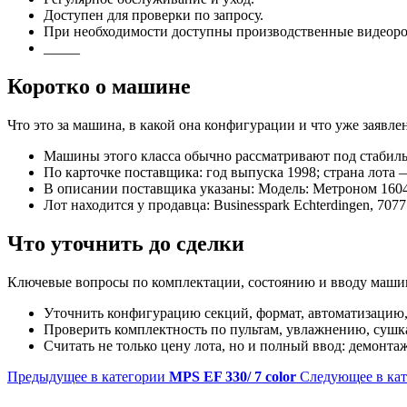
Доступен для проверки по запросу.
При необходимости доступны производственные видеоро
_____
Коротко о машине
Что это за машина, в какой она конфигурации и что уже заяв
Машины этого класса обычно рассматривают под стабиль
По карточке поставщика: год выпуска 1998; страна лота 
В описании поставщика указаны: Модель: Метроном 1604
Лот находится у продавца: Businesspark Echterdingen, 707
Что уточнить до сделки
Ключевые вопросы по комплектации, состоянию и вводу машин
Уточнить конфигурацию секций, формат, автоматизацию,
Проверить комплектность по пультам, увлажнению, сушк
Считать не только цену лота, но и полный ввод: демонта
Предыдущее в категории
MPS EF 330/ 7 color
Следующее в ка