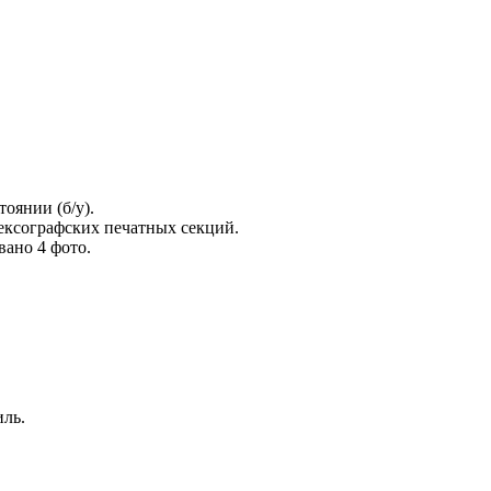
оянии (б/у).
ексографских печатных секций.
вано 4 фото.
иль.