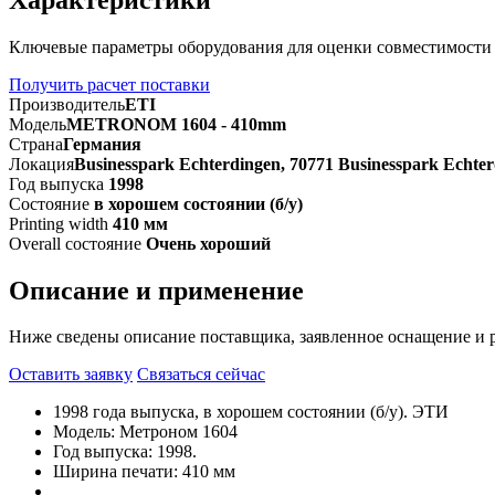
Ключевые параметры оборудования для оценки совместимости
Получить расчет поставки
Производитель
ETI
Модель
METRONOM 1604 - 410mm
Страна
Германия
Локация
Businesspark Echterdingen, 70771 Businesspark Echte
Год выпуска
1998
Состояние
в хорошем состоянии (б/у)
Printing width
410 мм
Overall состояние
Очень хороший
Описание и применение
Ниже сведены описание поставщика, заявленное оснащение и 
Оставить заявку
Связаться сейчас
1998 года выпуска, в хорошем состоянии (б/у). ЭТИ
Модель: Метроном 1604
Год выпуска: 1998.
Ширина печати: 410 мм
_____