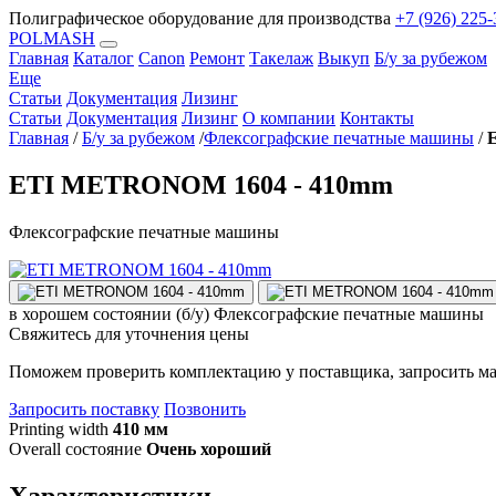
Полиграфическое оборудование для производства
+7 (926) 225-
POLMASH
Главная
Каталог
Canon
Ремонт
Такелаж
Выкуп
Б/у за рубежом
Еще
Статьи
Документация
Лизинг
Статьи
Документация
Лизинг
О компании
Контакты
Главная
/
Б/у за рубежом
/
Флексографские печатные машины
/
ETI METRONOM 1604 - 410mm
Флексографские печатные машины
в хорошем состоянии (б/у)
Флексографские печатные машины
Свяжитесь для уточнения цены
Поможем проверить комплектацию у поставщика, запросить ма
Запросить поставку
Позвонить
Printing width
410 мм
Overall состояние
Очень хороший
Характеристики