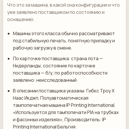
Что это за машина, в какой она конфигурации и что
уже заявлено поставщиком по состоянию и
оснащению.
Машины этого класса обычно рассматривают
под стабильную печать, понятную приладку и
рабочую загрузку в смене.
По карточке поставщика: страна лота —
Нидерланды; состояние по карточке
поставщика — б/у; по работоспособности
заявлено: неисследованный.
В описании поставщика указаны: Гибкс Троу Х
Наас Икджп, Полуавтоматическая
тампопечатная машина IP Printing International,
«Используется для тампопечати PIA на трубках
и фасонных изделиях», Производитель: IP
Printing International Бельгия.