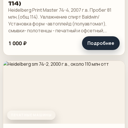
114)
Heidelberg Print Master 74-4, 2007 г.в. Пробег 81
млн,(общ 114). Увлажнение спирт Baldwin/
Установка форм -автоплейд (полуавтомат),
смывки- полотенцы - печатный и офсетный,
выносной пульт ClassicCenter -PM74 - краски и.
1 000 ₽
Подробнее
ПЕЧАТНЫЕ МАШИНЫ