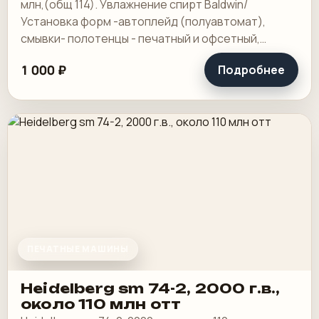
млн,(общ 114). Увлажнение спирт Baldwin/
Установка форм -автоплейд (полуавтомат),
смывки- полотенцы - печатный и офсетный,
выносной пульт ClassicCenter -PM74 - краски и.
1 000 ₽
Подробнее
ПЕЧАТНЫЕ МАШИНЫ
Heidelberg sm 74-2, 2000 г.в.,
около 110 млн отт