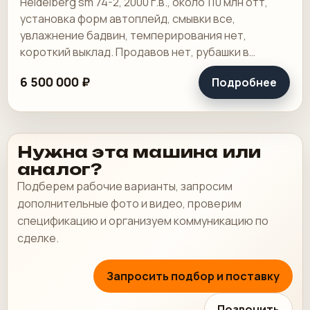
Heidelberg sm 74-2, 2000 г.в., около 110 млн отт,
установка форм автоплейд, смывки все,
увлажнение бадвин, темперирования нет,
короткий выклад. Продавов нет, рубашки в
хорошем состоянии, таскалки и цепи в хорошем.
6 500 000 ₽
Подробнее
Нужна эта машина или
аналог?
Подберем рабочие варианты, запросим
дополнительные фото и видео, проверим
спецификацию и организуем коммуникацию по
сделке.
Запросить подбор и поставку
Позвонить