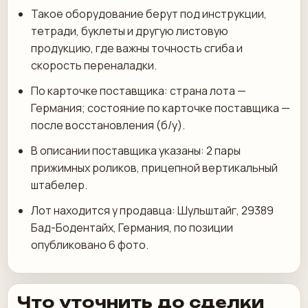
Такое оборудование берут под инструкции,
тетради, буклеты и другую листовую
продукцию, где важны точность сгиба и
скорость переналадки.
По карточке поставщика: страна лота —
Германия; состояние по карточке поставщика —
после восстановления (б/у).
В описании поставщика указаны: 2 пары
прижимных роликов, прицепной вертикальный
штабелер.
Лот находится у продавца: Шульштайг, 29389
Бад-Бодентайх, Германия, по позиции
опубликовано 6 фото.
Что уточнить до сделки