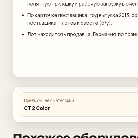
понятную приладку и рабочую загрузку в смен
По карточке поставщика: год выпуска 2013; с
поставщика — готов к работе (б/у).
Лот находится у продавца: Германия, по пози
Предыдущее в категории
CT 2 Color
Похожее оборудов