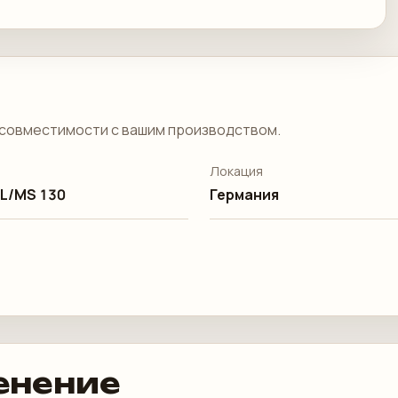
совместимости с вашим производством.
Локация
 L/MS 130
Германия
енение