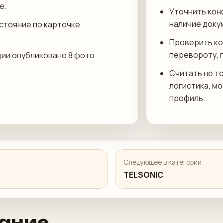
е.
Уточнить кон
наличие доку
остояние по карточке
Проверить ко
перевороту, 
ции опубликовано 8 фото.
Считать не то
логистика, м
профиль.
Следующее в категории
TELSONIC
ание