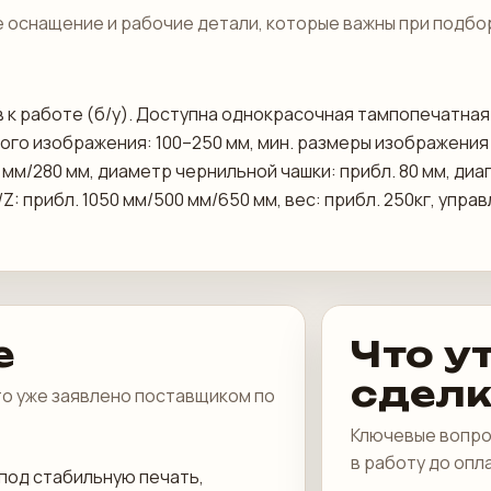
 оснащение и рабочие детали, которые важны при подбо
тов к работе (б/у). Доступна однокрасочная тампопечатна
о изображения: 100–250 мм, мин. размеры изображения дл
мм/280 мм, диаметр чернильной чашки: прибл. 80 мм, диапа
/Z: прибл. 1050 мм/500 мм/650 мм, вес: прибл. 250кг, упр
е
Что у
сдел
что уже заявлено поставщиком по
Ключевые вопро
в работу до опл
под стабильную печать,