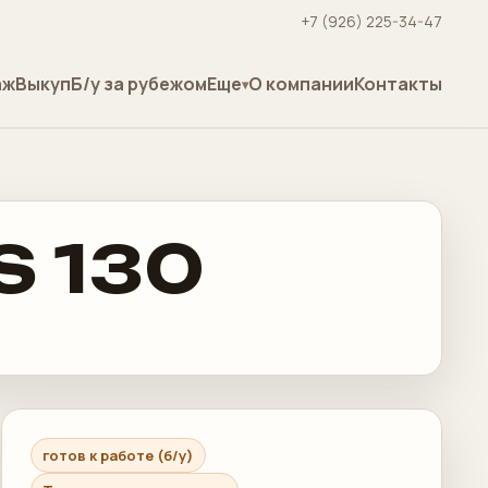
+7 (926) 225-34-47
аж
Выкуп
Б/у за рубежом
Еще
О компании
Контакты
S 130
готов к работе (б/у)