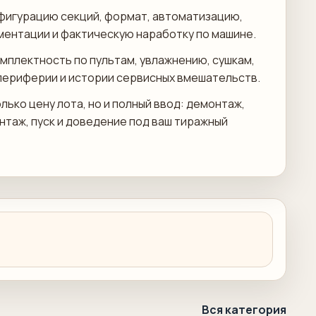
фигурацию секций, формат, автоматизацию,
ментации и фактическую наработку по машине.
мплектность по пультам, увлажнению, сушкам,
периферии и истории сервисных вмешательств.
лько цену лота, но и полный ввод: демонтаж,
онтаж, пуск и доведение под ваш тиражный
Вся категория