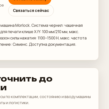
ре
Связаться сейчас
я машина Morlock. Система чернил: чашечная
я печати клише X/Y: 100 мм/210 мм, макс.
зон силы нажатия: 1100–1500 Н, макс. частота
авление: Сименс. Доступна документация.
точнить до
ки
сы по комплектации, состоянию и вводу машины
аты и логистики.