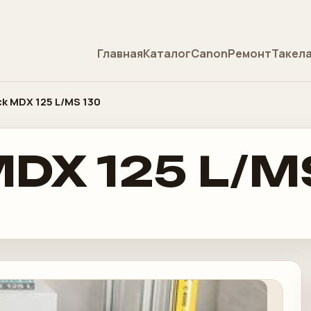
Главная
Каталог
Canon
Ремонт
Такел
ck MDX 125 L/MS 130
MDX 125 L/M