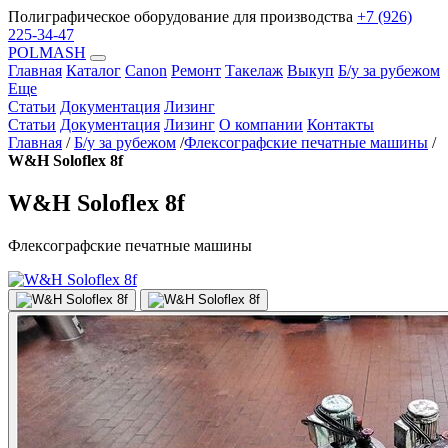
Полиграфическое оборудование для производства
+7 (926)
225-34-47
POLMASH
Главная
Каталог
Canon
Ремонт
Такелаж
Выкуп
Б/у за рубежом
Еще
Статьи
Документация
Лизинг
Статьи
Документация
Лизинг
О компании
Контакты
Главная
/
Б/у за рубежом
/
Флексографские печатные машины
/
W&H Soloflex 8f
W&H Soloflex 8f
Флексографские печатные машины