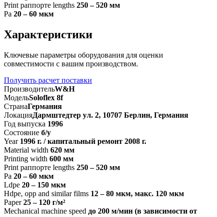
Print раппорте lengths
250 – 520 мм
Pa
20 – 60 мкм
Характеристики
Ключевые параметры оборудования для оценки
совместимости с вашим производством.
Получить расчет поставки
Производитель
W&H
Модель
Soloflex 8f
Страна
Германия
Локация
Дармштедтер ул. 2, 10707 Берлин, Германия
Год выпуска
1996
Состояние
б/у
Year
1996 г. / капитальный ремонт 2008 г.
Material width
620 мм
Printing width
600 мм
Print раппорте lengths
250 – 520 мм
Pa
20 – 60 мкм
Ldpe
20 – 150 мкм
Hdpe, opp and similar films
12 – 80 мкм, макс. 120 мкм
Paper
25 – 120 г/м²
Mechanical machine speed
до 200 м/мин (в зависимости от