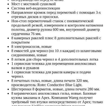
Мост с мостовой сушилкой
Система веб-видеоинспекции
Направление кромок перед перемоткой с помощью 3-х
отрезных дисков и присоски.
Нон-стоп перемоточный станок с пневматической
продольной резкой, измерением и контролем натяжения
полотна, диаметр рулона 600 мм, внутренний диаметр
сердечника 76 мм.
8 камерных ракелей плюс 8 дополнительных ракелей с
покрытием
8 электронасосов, новые
8 емкостей для чернил (по 10 л каждая) со шланговыми
соединениями, новые
8 лотков для сбора чернил и 4 дополнительных лотка
1 сервисная тележка для перемещения анилоксовых
валков и рукавов
1 сервисная тележка для ракеля камеры и подачи
чернил.
8 печатных гильз, новые, длина печати 320 мм,
производитель: Rotec Conductive Blue Light.
Шестеренки 8 форматов, новые, длина печати 280 мм.
8 керамических анилоксовых гильз, новые. Базовые
кузова заказаны в Apex. Компания Wareg получит
требуемый тип втулки непосредственно от Apex; только