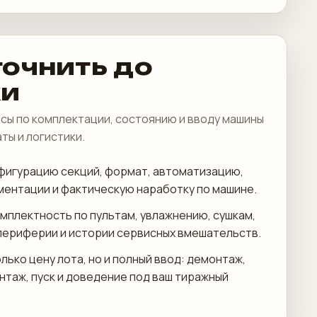
точнить до
ки
сы по комплектации, состоянию и вводу машины
аты и логистики.
фигурацию секций, формат, автоматизацию,
ментации и фактическую наработку по машине.
мплектность по пультам, увлажнению, сушкам,
периферии и истории сервисных вмешательств.
лько цену лота, но и полный ввод: демонтаж,
онтаж, пуск и доведение под ваш тиражный