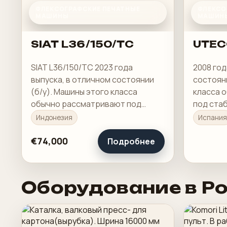
ФЛЕКСОГРАФСКИЕ ПЕЧАТНЫЕ
ФЛЕКСО
МАШИНЫ
МАШИН
SIAT L36/150/TC
UTEC
SIAT L36/150/TC 2023 года
2008 год
выпуска, в отличном состоянии
состояни
(б/у). Машины этого класса
класса 
обычно рассматривают под
под ста
стабильную печать, понятную
понятну
Индонезия
Испания
приладку и рабочую загрузку в
загрузку
смене.
€74,000
Подробнее
Оборудование в Р