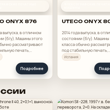
ГРАФСКИЕ ПЕЧАТНЫЕ
ФЛЕКСОГРАФСКИЕ ПЕЧАТ
Ы
МАШИНЫ
O ONYX 876
UTECO ONYX 8
а выпуска, в отличном
2014 года выпуска, в отл
и (б/у). Машины этого
состоянии (б/у). Машины
обычно рассматривают
класса обычно рассмат
бильную печать,
под стабильную печать,
ю приладку и рабочую
понятную приладку и ра
Испания
 в смене.
загрузку в смене.
Подробнее
Подр
оссии