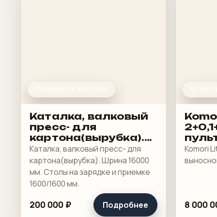
ТИСНЕНИЕ И ВЫСЕЧКА
ПЕЧАТН
Каталка, валковый
Komor
пресс- для
2+0,1
картона(вырубка).
пульт
Шрина 16000 мм
Каталка, валковый пресс- для
Komori Lit
картона(вырубка). Шрина 16000
выносной
мм. Столы на зарядке и приемке
1600/1600 мм.
200 000 ₽
8 000 0
Подробнее