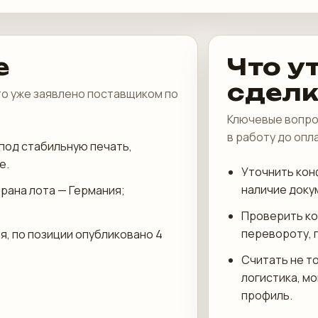
е
Что у
сдел
что уже заявлено поставщиком по
Ключевые вопро
в работу до опл
под стабильную печать,
е.
Уточнить кон
наличие доку
трана лота — Германия;
Проверить ко
перевороту, 
я, по позиции опубликовано 4
Считать не то
логистика, м
профиль.