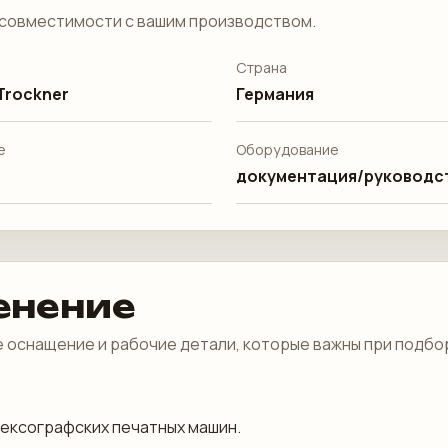
совместимости с вашим производством.
Страна
 Trockner
Германия
е
Оборудование
документация/руководс
енение
 оснащение и рабочие детали, которые важны при подбо
флексографских печатных машин.