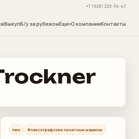
+7 (926) 225-34-47
аж
Выкуп
Б/у за рубежом
Еще
О компании
Контакты
 Trockner
new
Флексографские печатные машины