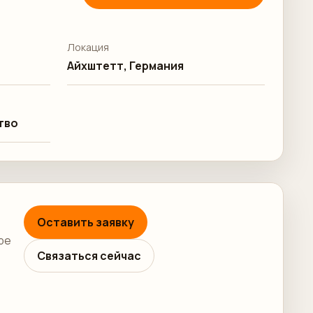
Локация
Айхштетт, Германия
тво
Оставить заявку
ре
Связаться сейчас