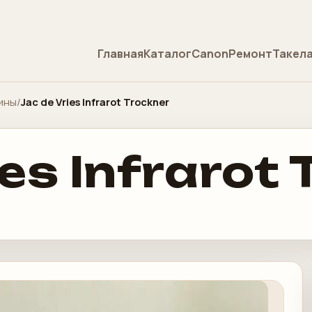
Главная
Каталог
Canon
Ремонт
Такел
ины
/
Jac de Vries Infrarot Trockner
ies Infrarot