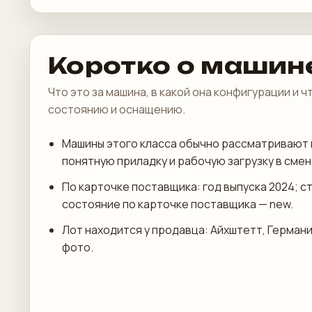
Коротко о машин
Что это за машина, в какой она конфигурации и 
состоянию и оснащению.
Машины этого класса обычно рассматривают 
понятную приладку и рабочую загрузку в смен
По карточке поставщика: год выпуска 2024; с
состояние по карточке поставщика — new.
Лот находится у продавца: Айхштетт, Германи
фото.