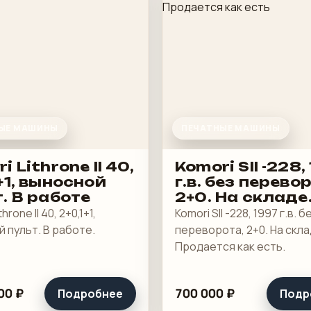
ЫЕ МАШИНЫ
ПЕЧАТНЫЕ МАШИНЫ
i Lithrone II 40,
Komori SII -228,
+1, выносной
г.в. без перево
. В работе
2+0. На складе
Продается как 
hrone II 40, 2+0,1+1,
Komori SII -228, 1997 г.в. б
 пульт. В работе.
переворота, 2+0. На скла
Продается как есть.
00 ₽
700 000 ₽
Подробнее
Подр