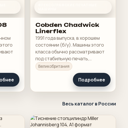
НЫЕ
ФЛЕКСОГРАФСКИЕ ПЕЧАТНЫЕ
МАШИНЫ
08
Cobden Chadwick
Linerflex
ичном
1991 года выпуска, в хорошем
 этого
состоянии (б/у). Машины этого
ривают
класса обычно рассматривают
под стабильную печать,
бочую
понятную приладку и рабочую
Великобритания
загрузку в смене.
обнее
Подробнее
Весь каталог в России