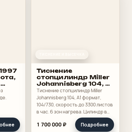
ТИСНЕНИЕ И ВЫСЕЧКА
 1997
Тиснение
рота,
стопцилиндр Miller
.
Johannisberg 104, А1
есть
формат
ез
Тиснение стопцилиндр Miller
де.
Johannisberg 104, А1 формат,
104/730, скорость до 3300 листов
в час. 6 зон нагрева. Цилиндр в
отличном состоянии.
1 700 000 ₽
обнее
Подробнее