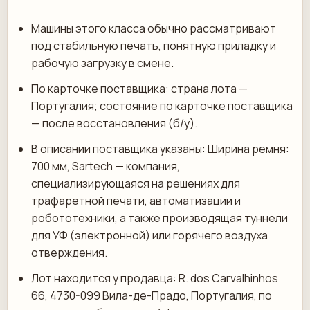
Машины этого класса обычно рассматривают
под стабильную печать, понятную приладку и
рабочую загрузку в смене.
По карточке поставщика: страна лота —
Португалия; состояние по карточке поставщика
— после восстановления (б/у).
В описании поставщика указаны: Ширина ремня:
700 мм, Sartech — компания,
специализирующаяся на решениях для
трафаретной печати, автоматизации и
робототехники, а также производящая туннели
для УФ (электронной) или горячего воздуха
отверждения.
Лот находится у продавца: R. dos Carvalhinhos
66, 4730-099 Вила-де-Прадо, Португалия, по