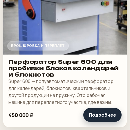
БРОШЮРОВКА И ПЕРЕПЛЕТ
Перфоратор Super 600 для
пробивки блоков календарей
и блокнотов
Super 600 — полуавтоматический перфоратор
для календарей, блокнотов, квартальников и
другой продукции на пружину. Это рабочая
машина для переплетного участка, где важны
широкая зона пробивки, быстрая смена
450 000 ₽
Подробнее
инструмента и.