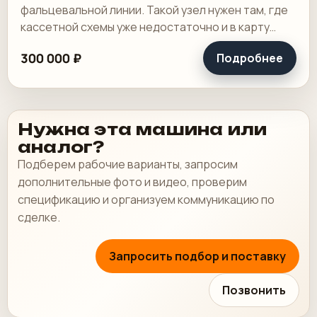
фальцевальной линии. Такой узел нужен там, где
кассетной схемы уже недостаточно и в карту
фальцовки приходится добавлять ножевой сгиб.
300 000 ₽
Подробнее
В.
Нужна эта машина или
аналог?
Подберем рабочие варианты, запросим
дополнительные фото и видео, проверим
спецификацию и организуем коммуникацию по
сделке.
Запросить подбор и поставку
Позвонить