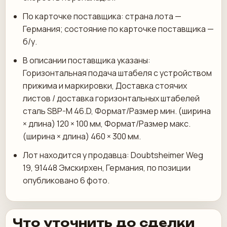
По карточке поставщика: страна лота —
Германия; состояние по карточке поставщика —
б/у.
В описании поставщика указаны:
Горизонтальная подача штабеля с устройством
прижима и маркировки, Доставка стоячих
листов / доставка горизонтальных штабелей
сталь SBP-M 46.D, Формат/Размер мин. (ширина
× длина) 120 × 100 мм, Формат/Размер макс.
(ширина × длина) 460 × 300 мм.
Лот находится у продавца: Doubtsheimer Weg
19, 91448 Эмскирхен, Германия, по позиции
опубликовано 6 фото.
Что уточнить до сделки