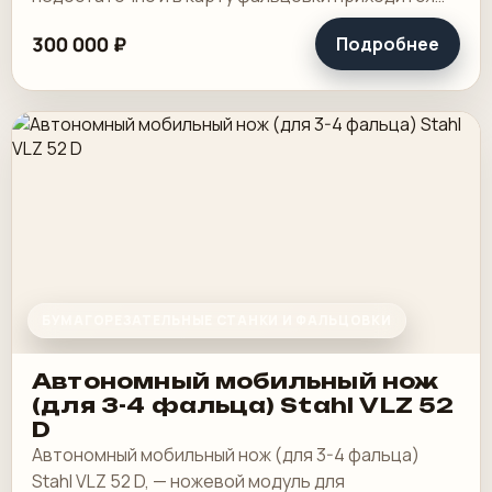
добавлять ножевой сгиб. В действующем цехе
300 000 ₽
Подробнее
это способ.
БУМАГОРЕЗАТЕЛЬНЫЕ СТАНКИ И ФАЛЬЦОВКИ
Автономный мобильный нож
(для 3-4 фальца) Stahl VLZ 52
D
Автономный мобильный нож (для 3-4 фальца)
Stahl VLZ 52 D, — ножевой модуль для