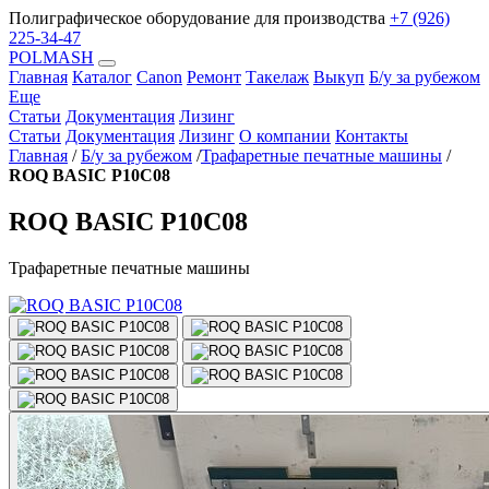
Полиграфическое оборудование для производства
+7 (926)
225-34-47
POLMASH
Главная
Каталог
Canon
Ремонт
Такелаж
Выкуп
Б/у за рубежом
Еще
Статьи
Документация
Лизинг
Статьи
Документация
Лизинг
О компании
Контакты
Главная
/
Б/у за рубежом
/
Трафаретные печатные машины
/
ROQ BASIC P10C08
ROQ BASIC P10C08
Трафаретные печатные машины