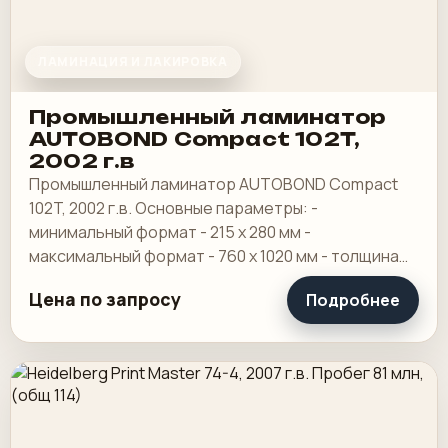
ЛАМИНАЦИЯ И ЛАКИРОВКА
Промышленный ламинатор
AUTOBOND Compact 102T,
2002 г.в
Промышленный ламинатор AUTOBOND Compact
102T, 2002 г.в. Основные параметры: -
минимальный формат - 215 х 280 мм -
максимальный формат - 760 х 1020 мм - толщина
пленки - от 20 до 150 мкр - диапазон плотностей
Цена по запросу
Подробнее
бумаги и.