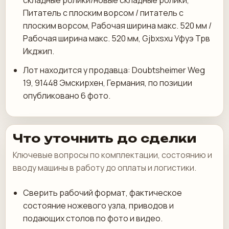
складные ролики/новые складные ролики,
Питатель с плоским ворсом / питатель с
плоским ворсом, Рабочая ширина макс. 520 мм /
Рабочая ширина макс. 520 мм, Gjbxsxu Уфуэ Трв
Икджип.
Лот находится у продавца: Doubtsheimer Weg
19, 91448 Эмскирхен, Германия, по позиции
опубликовано 6 фото.
Что уточнить до сделки
Ключевые вопросы по комплектации, состоянию и
вводу машины в работу до оплаты и логистики.
Сверить рабочий формат, фактическое
состояние ножевого узла, приводов и
подающих столов по фото и видео.