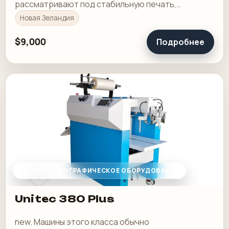
рассматривают под стабильную печать,
понятную приладку и рабочую загрузку в смене.
Новая Зеландия
$9,000
Подробнее
ДРУГОЕ ПОЛИГРАФИЧЕСКОЕ ОБОРУДОВАНИЕ
Unitec 380 Plus
new. Машины этого класса обычно