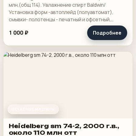
млн,(общ 114). Увлажнение спирт Baldwin/
Установка форм -автоплейд (полуавтомат),
смывки- полотенцы - печатный и офсетный,
выносной пульт ClassicCenter -PM74 - краски и.
1 000 ₽
Подробнее
ПЕЧАТНЫЕ МАШИНЫ
Heidelberg sm 74-2, 2000 г.в.,
около 110 млн отт