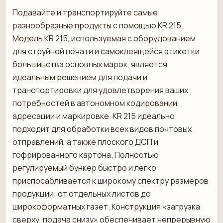
Подавайте и транспортируйте самые
разнообразные продукты с помощью KR 215.
Модель KR 215, используемая с оборудованием
для струйной печати и самоклеящейся этикетки
большинства основных марок, является
идеальным решением для подачи и
транспортировки для удовлетворения ваших
потребностей в автономном кодировании,
адресации и маркировке. KR 215 идеально
подходит для обработки всех видов почтовых
отправлений, а также плоского ДСП и
гофрированного картона. Полностью
регулируемый бункер быстро и легко
приспосабливается к широкому спектру размеров
продукции: от отдельных листов до
широкоформатных газет. Конструкция «загрузка
сверху, подача снизу» обеспечивает непрерывную