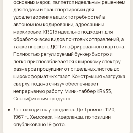
основных марок, является идеальным решением
для подачи и транспортировки для
удовлетворения ваших потребностей в
автономном кодировании, адресации и
маркировке. KR 215 идеально подходит для
обработки всех видов почтовых отправлений, а
также плоского ДСП и гофрированного картона.
Полностью регулируемый бункер быстро и
легко приспосабливается к широкому спектру
размеров продукции: от отдельных листов до
широкоформатных газет. Конструкция «загрузка
сверху, подача снизу» обеспечивает
непрерывную работу, Мини-таббер KR435,
Спецификация продукта.
Лот находится у продавца: Де Тромпет 1130,
1967 г., Хемскерк, Нидерланды, по позиции
опубликовано 19 фото.