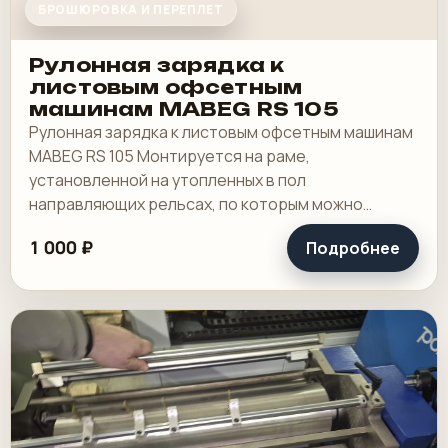
БРОШЮРОВКА И ПЕРЕПЛЕТ
Рулонная зарядка к
листовым офсетным
машинам MABEG RS 105
Рулонная зарядка к листовым офсетным машинам
MABEG RS 105 Монтируется на раме,
установленной на утопленных в пол
направляющих рельсах, по которым можно
передвигать секцию поперечной рубки и
1 000 ₽
Подробнее
рольную зарядку. Год выпуска.