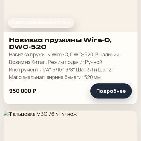
ОБОРУДОВАНИЕ ИЗ КИТАЯ
Навивка пружины Wire-O,
DWC-520
Навивка пружины Wire-O, DWC-520. В наличии.
Возим из Китая. Режим подачи: Ручной
Инструмент : 1/4" 5/16" 3/8" Шаг 3:1 и Шаг 2:1
Максимальная ширина бумаги: 520 мм
Максимальная ширина переплета: 507 мм
950 000 ₽
Подробнее
Минимальная ширина.