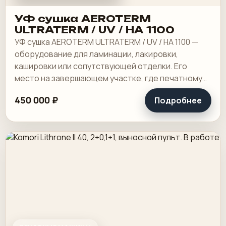
УФ сушка AEROTERM
ULTRATERM / UV / HA 1100
УФ сушка AEROTERM ULTRATERM / UV / HA 1100 —
оборудование для ламинации, лакировки,
кашировки или сопутствующей отделки. Его
место на завершающем участке, где печатному
листу или картону нужно придать жесткость,
450 000 ₽
Подробнее
защиту.