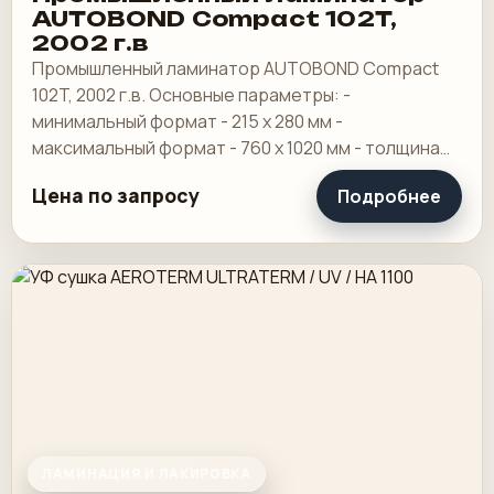
AUTOBOND Compact 102T,
2002 г.в
Промышленный ламинатор AUTOBOND Compact
102T, 2002 г.в. Основные параметры: -
минимальный формат - 215 х 280 мм -
максимальный формат - 760 х 1020 мм - толщина
пленки - от 20 до 150 мкр - диапазон плотностей
Цена по запросу
Подробнее
бумаги и.
ЛАМИНАЦИЯ И ЛАКИРОВКА