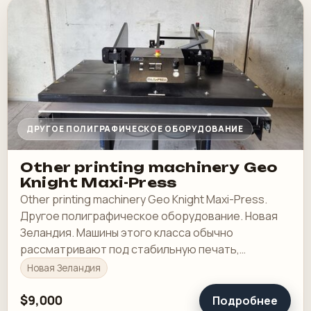
ДРУГОЕ ПОЛИГРАФИЧЕСКОЕ ОБОРУДОВАНИЕ
Other printing machinery Geo
Knight Maxi-Press
Other printing machinery Geo Knight Maxi-Press.
Другое полиграфическое оборудование. Новая
Зеландия. Машины этого класса обычно
рассматривают под стабильную печать,
понятную приладку и рабочую загрузку в смене.
Новая Зеландия
$9,000
Подробнее