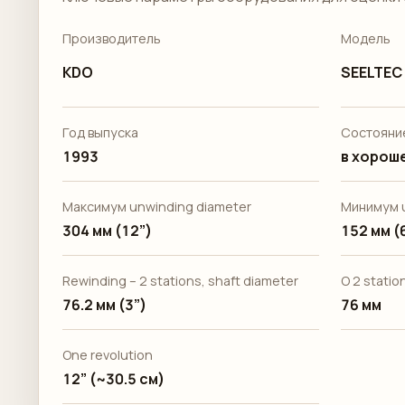
Производитель
Модель
KDO
SEELTEC
Год выпуска
Состояни
1993
в хороше
Максимум unwinding diameter
Минимум u
304 мм (12”)
152 мм (
Rewinding – 2 stations, shaft diameter
O 2 statio
76.2 мм (3”)
76 мм
One revolution
12” (~30.5 см)