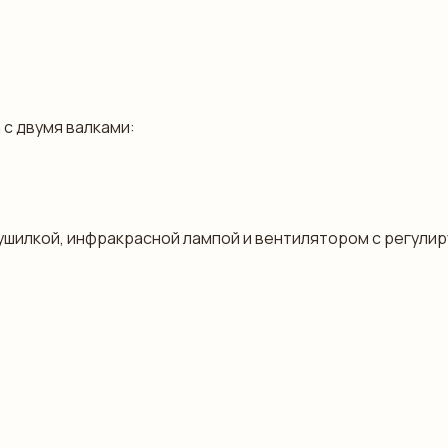
 с двумя валками:
сушилкой, инфракрасной лампой и вентилятором с регули