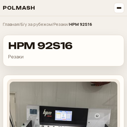
POLMASH
Главная
/
Б/у за рубежом
/
Резаки
/
HPM 92S16
HPM 92S16
Резаки