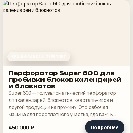
БРОШЮРОВКА И ПЕРЕПЛЕТ
Перфоратор Super 600 для
пробивки блоков календарей
и блокнотов
Super 600 — полуавтоматический перфоратор
для календарей, блокнотов, квартальников и
другой продукции на пружину. Это рабочая
машина для переплетного участка, где важны
широкая зона пробивки, быстрая смена
450 000 ₽
Подробнее
инструмента и.