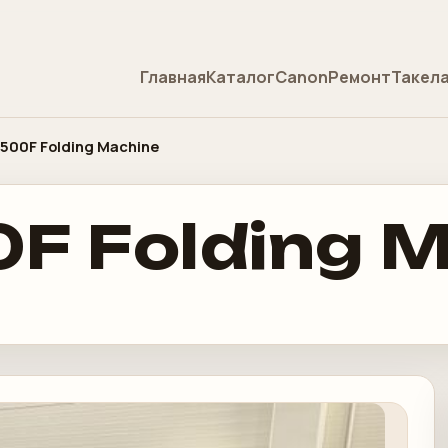
Главная
Каталог
Canon
Ремонт
Такел
500F Folding Machine
F Folding M