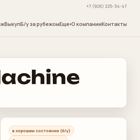
+7 (926) 225-34-47
аж
Выкуп
Б/у за рубежом
Еще
О компании
Контакты
achine
в хорошем состоянии (б/у)