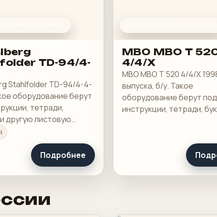
ВАЛЬНЫЕ МАШИНЫ
ФАЛЬЦЕВАЛЬНЫЕ МАШИН
lberg
MBO MBO T 52
folder TD-94/4-
4/4/X
MBO MBO T 520 4/4/X 199
rg Stahlfolder TD-94/4-4-
выпуска, б/у. Такое
акое оборудование берут
оборудование берут под
рукции, тетради,
инструкции, тетради, бу
 и другую листовую
другую листовую продук
ию, где важны точность
важны точность сгиба и 
я
скорость переналадки.
переналадки.
Подробнее
Подр
оссии