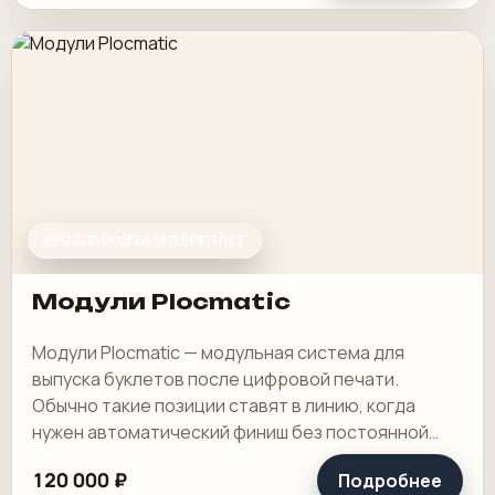
БРОШЮРОВКА И ПЕРЕПЛЕТ
Модули Plocmatic
Модули Plocmatic — модульная система для
выпуска буклетов после цифровой печати.
Обычно такие позиции ставят в линию, когда
нужен автоматический финиш без постоянной
ручной подборки и степлирования. Это
120 000 ₽
Подробнее
нормальный.