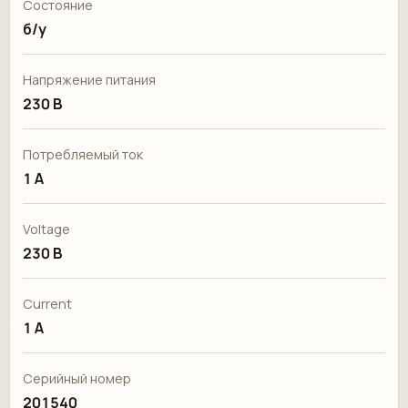
Состояние
б/у
Напряжение питания
230 В
Потребляемый ток
1 А
Voltage
230 В
Current
1 А
Серийный номер
201540