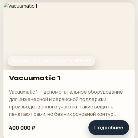
ВСПОМОГАТЕЛЬНОЕ ОБОРУДОВАНИЕ
Vacuumatic 1
Vacuumatic 1 — вспомогательное оборудование
для инженерной и сервисной поддержки
производственного участка. Такие вещи не
печатают сами, но без них основной контур
работает хуже или вообще встает. В цехе
400 000 ₽
Подробнее
ценность.