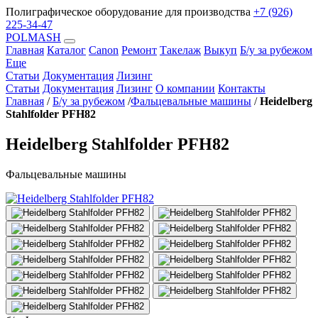
Полиграфическое оборудование для производства
+7 (926)
225-34-47
POLMASH
Главная
Каталог
Canon
Ремонт
Такелаж
Выкуп
Б/у за рубежом
Еще
Статьи
Документация
Лизинг
Статьи
Документация
Лизинг
О компании
Контакты
Главная
/
Б/у за рубежом
/
Фальцевальные машины
/
Heidelberg
Stahlfolder PFH82
Heidelberg Stahlfolder PFH82
Фальцевальные машины