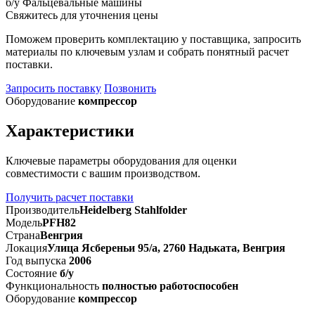
б/у
Фальцевальные машины
Свяжитесь для уточнения цены
Поможем проверить комплектацию у поставщика, запросить
материалы по ключевым узлам и собрать понятный расчет
поставки.
Запросить поставку
Позвонить
Оборудование
компрессор
Характеристики
Ключевые параметры оборудования для оценки
совместимости с вашим производством.
Получить расчет поставки
Производитель
Heidelberg Stahlfolder
Модель
PFH82
Страна
Венгрия
Локация
Улица Ясбереньи 95/а, 2760 Надьката, Венгрия
Год выпуска
2006
Состояние
б/у
Функциональность
полностью работоспособен
Оборудование
компрессор