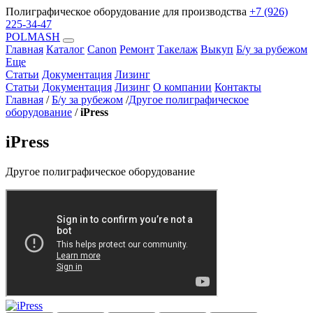
Полиграфическое оборудование для производства
+7 (926)
225-34-47
POLMASH
Главная
Каталог
Canon
Ремонт
Такелаж
Выкуп
Б/у за рубежом
Еще
Статьи
Документация
Лизинг
Статьи
Документация
Лизинг
О компании
Контакты
Главная
/
Б/у за рубежом
/
Другое полиграфическое
оборудование
/
iPress
iPress
Другое полиграфическое оборудование